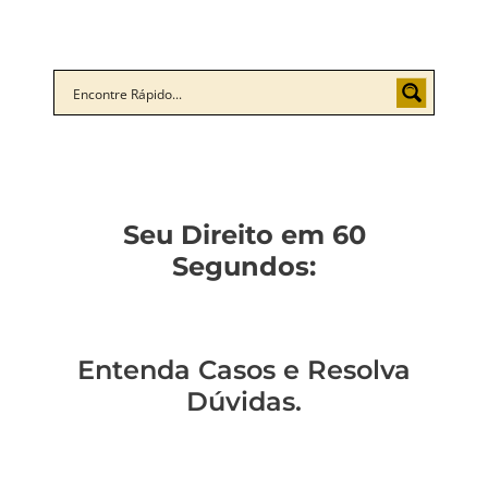
Seu Direito em 60
Segundos:
Entenda Casos e Resolva
Dúvidas.
Descubra o
Como não ser a
Você sabe como
Como entender a