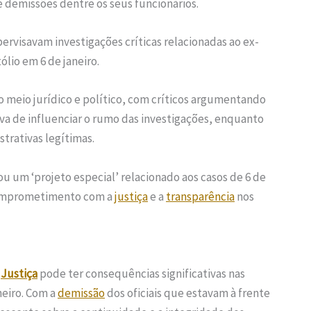
e demissões dentre os seus funcionários.
rvisavam investigações críticas relacionadas ao ex-
lio em 6 de janeiro.
meio jurídico e político, com críticos argumentando
va de influenciar o rumo das investigações, enquanto
rativas legítimas.
 um ‘projeto especial’ relacionado aos casos de 6 de
comprometimento com a
justiça
e a
transparência
nos
e
Justiça
pode ter consequências significativas nas
neiro. Com a
demissão
dos oficiais que estavam à frente