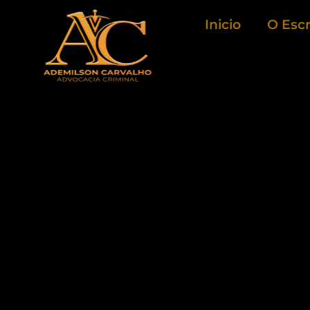
Ir
Inicio
O Escr
para
o
conteúdo