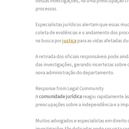
dessas investigações, há uma preocupação cr
processos.
Especialistas jurídicos alertam que essas 
coleta de evidências e o andamento dos proc
na busca por
justiça
para as vidas afetadas du
A retirada dos oficiais responsáveis pode ai
das investigações, gerando incertezas sobre
nova administração do departamento.
Response from Legal Community
A
comunidade jurídica
reagiu rapidamente à
preocupações sobre a independência e a impa
Muitos advogados e especialistas em direito
investigações tão delicadas pode ser vista co