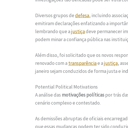
Diversos grupos de
defesa
, incluindo associa
emitiram declarações enfatizando a importânc
lembrando que a
justiça
deve permanecer imu
podem minar a confiança pública nas instituiç
Além disso, foi solicitado que os novos res
renovado com a
transparência
e a
justiça
, as
janeiro sejam conduzidos de forma justa e i
Potential Political Motivations
A análise das
motivações políticas
por trás d
cenário complexo e contestado.
As demissões abruptas de oficiais encarregad
que essas mudanças podem ter sido conduzid