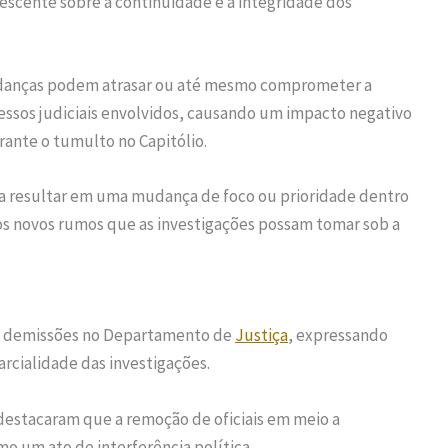
escente sobre a continuidade e a integridade dos
mudanças podem atrasar ou até mesmo comprometer a
essos judiciais envolvidos, causando um impacto negativo
rante o tumulto no Capitólio.
nda resultar em uma mudança de foco ou prioridade dentro
 os novos rumos que as investigações possam tomar sob a
s demissões no Departamento de
Justiça
, expressando
rcialidade das investigações.
 destacaram que a remoção de oficiais em meio a
mo um ato de interferência política.