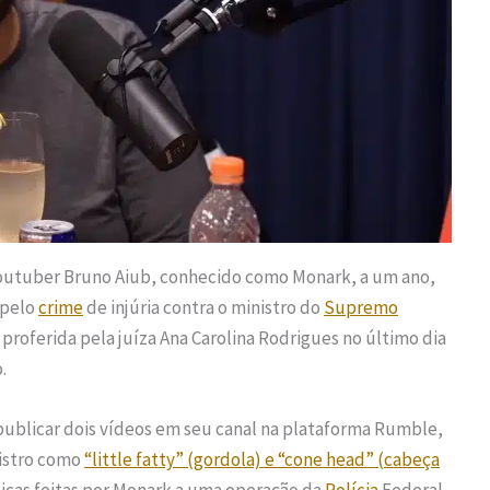
outuber Bruno Aiub, conhecido como Monark, a um ano,
 pelo
crime
de injúria contra o ministro do
Supremo
, proferida pela juíza Ana Carolina Rodrigues no último dia
.
publicar dois vídeos em seu canal na plataforma Rumble,
nistro como
“little fatty” (gordola) e “cone head” (cabeça