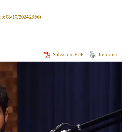
ão:
08/10/2024 23:56
)
Salvar em PDF
Imprimir