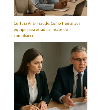
Cultura Anti-Fraude: Como treinar sua
equipe para erradicar riscos de
compliance
→