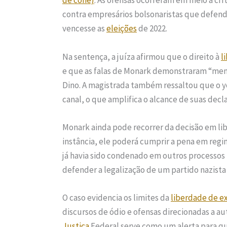
de cone)
. As ofensas ocorreram em meio a crí
contra empresários bolsonaristas que defe
vencesse as
eleições
de 2022.
Na sentença, a juíza afirmou que o direito à
l
e que as falas de Monark demonstraram “meno
Dino. A magistrada também ressaltou que o y
canal, o que amplifica o alcance de suas decl
Monark ainda pode recorrer da decisão em l
instância, ele poderá cumprir a pena em regi
já havia sido condenado em outros processos 
defender a legalização de um partido nazista
O caso evidencia os limites da
liberdade de e
discursos de ódio e ofensas direcionadas a a
Justiça
Federal serve como um alerta para qu