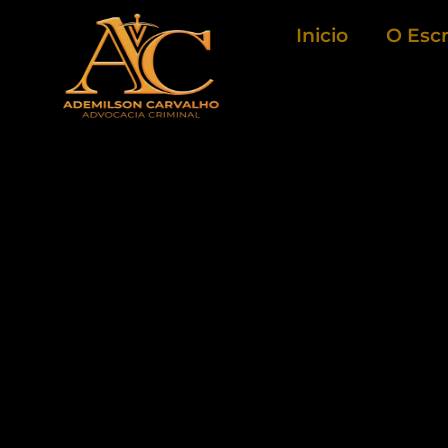
Ir
Inicio
O Escr
para
o
conteúdo