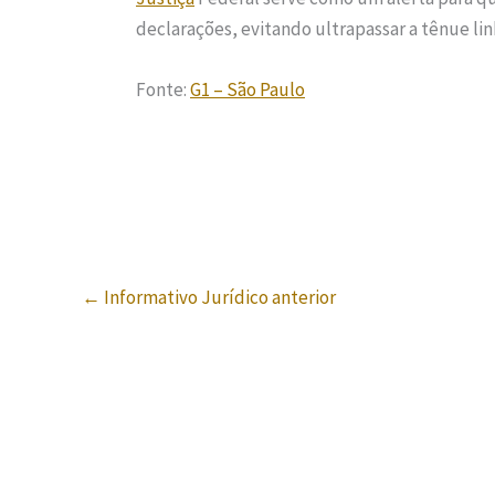
declarações, evitando ultrapassar a tênue linh
Fonte:
G1 – São Paulo
←
Informativo Jurídico anterior