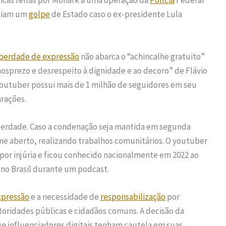
ticas feitas por Monark a uma operação da
Polícia
Federal
ndiam um
golpe
de Estado caso o ex-presidente Lula
iberdade de expressão
não abarca o “achincalhe gratuito”
sprezo e desrespeito à dignidade e ao decoro” de Flávio
outuber possui mais de 1 milhão de seguidores em seu
arações.
iberdade. Caso a condenação seja mantida em segunda
me aberto, realizando trabalhos comunitários. O youtuber
por injúria e ficou conhecido nacionalmente em 2022 ao
 no Brasil durante um podcast.
xpressão
e a necessidade de
responsabilização
por
utoridades públicas e cidadãos comuns. A decisão da
e influenciadores digitais tenham cautela em suas