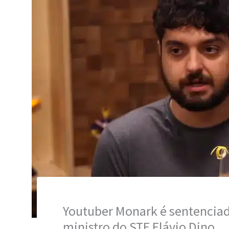
Youtuber Monark é sentenciad
ministro do STF Flávio Dino