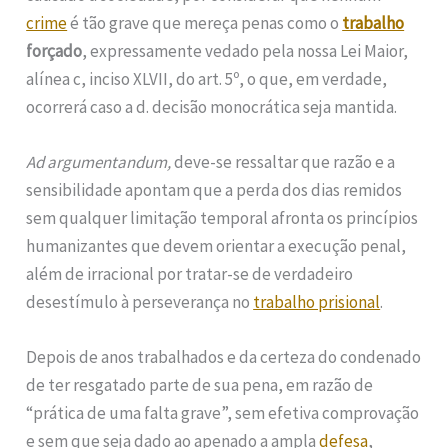
crime
é tão grave que mereça penas como o
trabalho
forçado
, expressamente vedado pela nossa Lei Maior,
alínea c, inciso XLVII, do art. 5º, o que, em verdade,
ocorrerá caso a d. decisão monocrática seja mantida.
Ad argumentandum,
deve-se ressaltar que razão e a
sensibilidade apontam que a perda dos dias remidos
sem qualquer limitação temporal afronta os princípios
humanizantes que devem orientar a execução penal,
além de irracional por tratar-se de verdadeiro
desestímulo à perseverança no
trabalho prisional
.
Depois de anos trabalhados e da certeza do condenado
de ter resgatado parte de sua pena, em razão de
“prática de uma falta grave”, sem efetiva comprovação
e sem que seja dado ao apenado a ampla
defesa
,