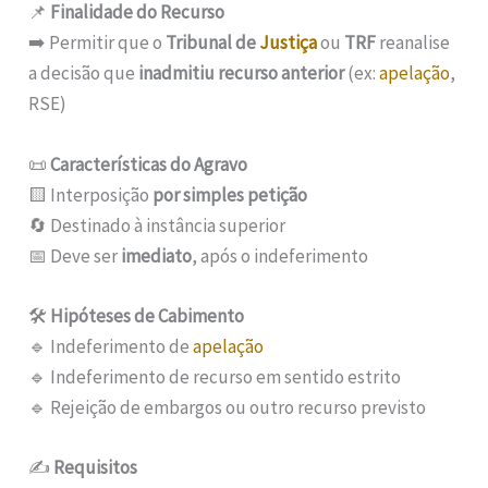
📌
Finalidade do Recurso
➡️ Permitir que o
Tribunal de
Justiça
ou
TRF
reanalise
a decisão que
inadmitiu recurso anterior
(ex:
apelação
,
RSE)
📜
Características do Agravo
🟨 Interposição
por simples petição
🔄 Destinado à instância superior
📅 Deve ser
imediato
, após o indeferimento
🛠️
Hipóteses de Cabimento
🔹 Indeferimento de
apelação
🔹 Indeferimento de recurso em sentido estrito
🔹 Rejeição de embargos ou outro recurso previsto
✍️
Requisitos