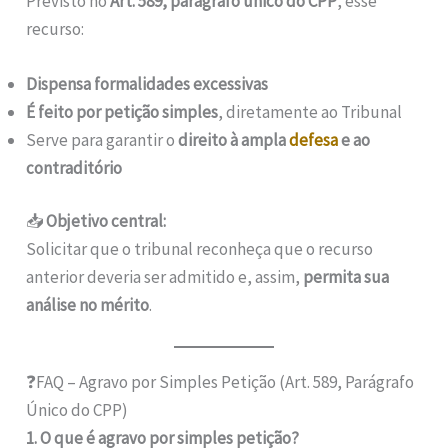
Previsto no
Art. 589, parágrafo único do CPP
, esse
recurso:
Dispensa formalidades excessivas
É feito por petição simples
, diretamente ao Tribunal
Serve para garantir o
direito à ampla
defesa
e ao
contraditório
📥
Objetivo central:
Solicitar que o tribunal reconheça que o recurso
anterior deveria ser admitido e, assim,
permita sua
análise no mérito
.
❓FAQ – Agravo por Simples Petição (Art. 589, Parágrafo
Único do CPP)
1. O que é agravo por simples petição?