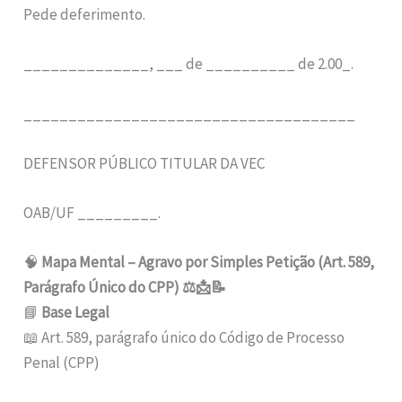
Pede deferimento.
______________, ___ de __________ de 2.00_.
_____________________________________
DEFENSOR PÚBLICO TITULAR DA VEC
OAB/UF _________.
🧠
Mapa Mental – Agravo por Simples Petição (Art. 589,
Parágrafo Único do CPP) ⚖️📩📝
📘
Base Legal
📖 Art. 589, parágrafo único do Código de Processo
Penal (CPP)