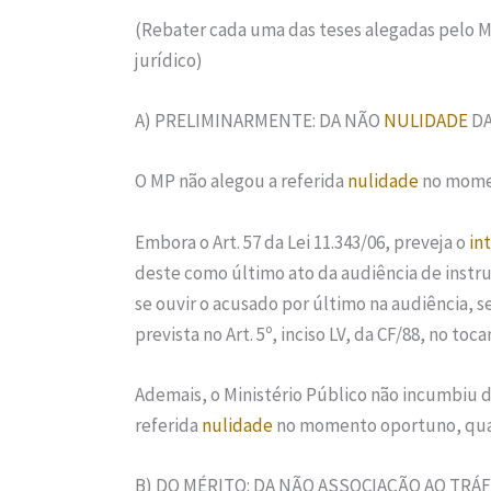
(Rebater cada uma das teses alegadas pelo M
jurídico)
A) PRELIMINARMENTE: DA NÃO
NULIDADE
DA
O MP não alegou a referida
nulidade
no momen
Embora o Art. 57 da Lei 11.343/06, preveja o
in
deste como último ato da audiência de inst
se ouvir o acusado por último na audiência, s
prevista no Art. 5º, inciso LV, da CF/88, no t
Ademais, o Ministério Público não incumbiu d
referida
nulidade
no momento oportuno, qual 
B) DO MÉRITO: DA NÃO ASSOCIAÇÃO AO TRÁ