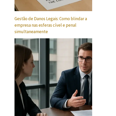
Gestão de Danos Legais: Como blindar a
empresa nas esferas cível e penal
simultaneamente