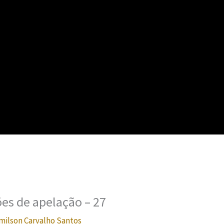
es de apelação – 27
milson Carvalho Santos