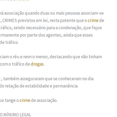
e há associação quando duas ou mais pessoas associam-se
o, CRIMES previstos em lei, resta patente que o
crime
de
tráfico, sendo necessário para a condenação, que fique
rmanente por parte dos agentes, ainda que esses
de tráfico.
eciam o réu e nem o menor, destacando que não tinham
 com o tráfico de
drogas
.
r , também asseguraram que se conheceram no dia
do relação de estabilidade e permanência.
ue tange o
crime
de associação.
O MÍNIMO LEGAL