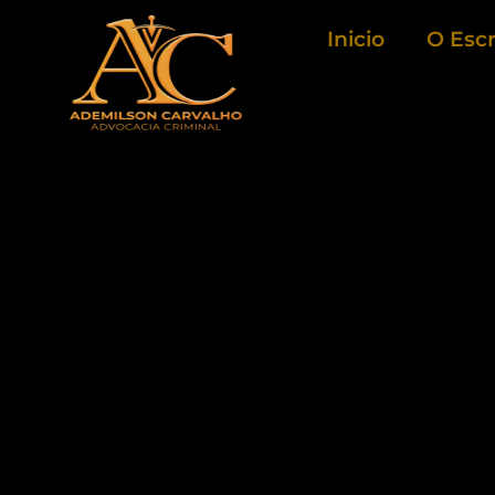
Ir
Inicio
O Escr
para
o
conteúdo