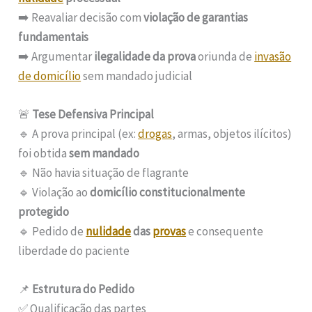
➡️ Reavaliar decisão com
violação de garantias
fundamentais
➡️ Argumentar
ilegalidade da prova
oriunda de
invasão
de domicílio
sem mandado judicial
🚨
Tese Defensiva Principal
🔹 A prova principal (ex:
drogas
, armas, objetos ilícitos)
foi obtida
sem mandado
🔹 Não havia situação de flagrante
🔹 Violação ao
domicílio constitucionalmente
protegido
🔹 Pedido de
nulidade
das
provas
e consequente
liberdade do paciente
📌
Estrutura do Pedido
✅ Qualificação das partes