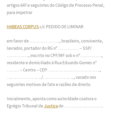
artigos 647 e seguintes do Código de Processo Penal,
para impetrar
HABEAS CORPUS
c/c PEDIDO DE LIMINAR
em favor de …………………., brasileiro, convivente,
lavrador, portador do RG nº …………… – SSP/
……………., inscrito no CPF/MF sob o nº…………….,
residente e domiciliado à Rua Eduardo Gomes nº
……… – Centro – CEP: ………………………………..,
……………………../………………….., vazado nos
seguintes motivos de fato e razões de direito.
Inicialmente, aponta como autoridade coatora o
Egrégio Tribunal de
Justiça
de ………………………..