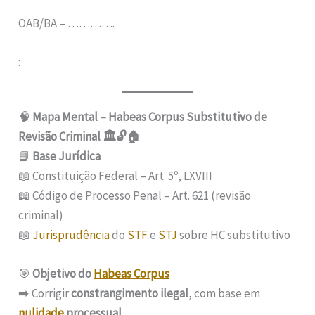
OAB/BA – ………….
:
🧠
Mapa Mental – Habeas Corpus Substitutivo de
Revisão Criminal 🏛️🔓🏠
📘
Base Jurídica
📖 Constituição Federal – Art. 5º, LXVIII
📖 Código de Processo Penal – Art. 621 (revisão
criminal)
📖
Jurisprudência
do
STF
e
STJ
sobre HC substitutivo
🎯
Objetivo do
Habeas Corpus
➡️ Corrigir
constrangimento ilegal
, com base em
nulidade
processual