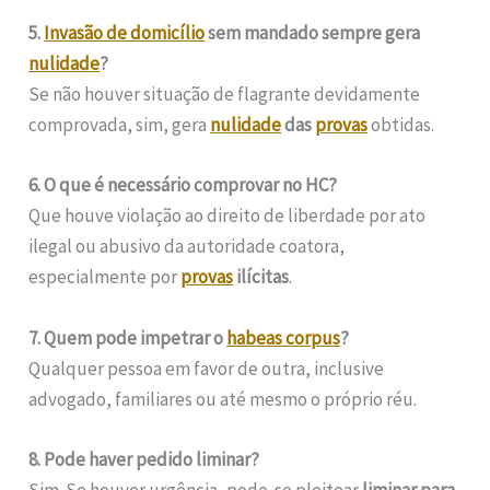
5.
Invasão de domicílio
sem mandado sempre gera
nulidade
?
Se não houver situação de flagrante devidamente
comprovada, sim, gera
nulidade
das
provas
obtidas.
6. O que é necessário comprovar no HC?
Que houve violação ao direito de liberdade por ato
ilegal ou abusivo da autoridade coatora,
especialmente por
provas
ilícitas
.
7. Quem pode impetrar o
habeas corpus
?
Qualquer pessoa em favor de outra, inclusive
advogado, familiares ou até mesmo o próprio réu.
8. Pode haver pedido liminar?
Sim. Se houver urgência, pode-se pleitear
liminar para