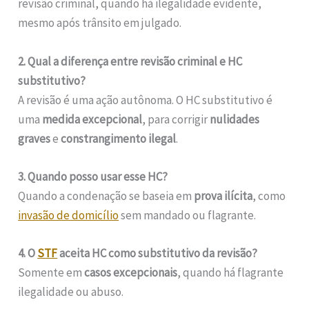
revisão criminal, quando há ilegalidade evidente,
mesmo após trânsito em julgado.
2. Qual a diferença entre revisão criminal e HC
substitutivo?
A revisão é uma ação autônoma. O HC substitutivo é
uma
medida excepcional
, para corrigir
nulidades
graves
e
constrangimento ilegal
.
3. Quando posso usar esse HC?
Quando a condenação se baseia em
prova ilícita
, como
invasão de domicílio
sem mandado ou flagrante.
4. O
STF
aceita HC como substitutivo da revisão?
Somente em
casos excepcionais
, quando há flagrante
ilegalidade ou abuso.