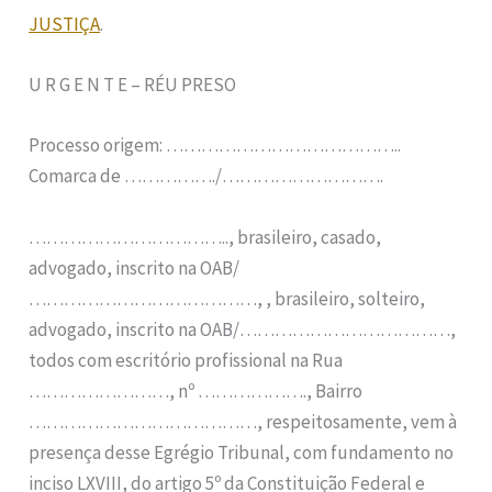
JUSTIÇA
.
U R G E N T E – RÉU PRESO
Processo origem: …………………………………..
Comarca de ……………./……………………….
…………………………….., brasileiro, casado,
advogado, inscrito na OAB/
…………………………………, , brasileiro, solteiro,
advogado, inscrito na OAB/………………………………,
todos com escritório profissional na Rua
……………………, nº ………………., Bairro
…………………………………, respeitosamente, vem à
presença desse Egrégio Tribunal, com fundamento no
inciso LXVIII, do artigo 5º da Constituição Federal e