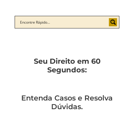
Seu Direito em 60
Segundos:
Entenda Casos e Resolva
Dúvidas.
Você sabe como
Como entender a
Um policial expulso
Você sabe qual a
mudar de regime
lavagem de