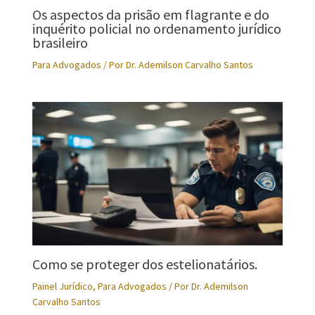
Os aspectos da prisão em flagrante e do
inquérito policial no ordenamento jurídico
brasileiro
Para Advogados
/ Por
Dr. Ademilson Carvalho Santos
Como se proteger dos estelionatários.
Painel Jurídico
,
Para Advogados
/ Por
Dr. Ademilson
Carvalho Santos