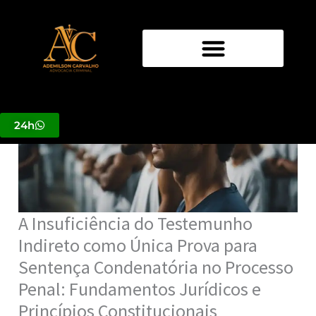
Ir
para
o
conteúdo
24h
A Insuficiência do Testemunho
Indireto como Única Prova para
Sentença Condenatória no Processo
Penal: Fundamentos Jurídicos e
Princípios Constitucionais