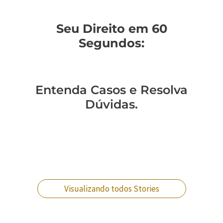
Seu Direito em 60
Segundos:
Entenda Casos e Resolva
Dúvidas.
Você sabe como
Como entender a
Um policial expulso
Você sabe qual a
mudar de regime
lavagem de
pode reverter essa
diferença entre
prisional?
dinheiro no RJ?
situação?
crimes militares?
Visualizando todos Stories