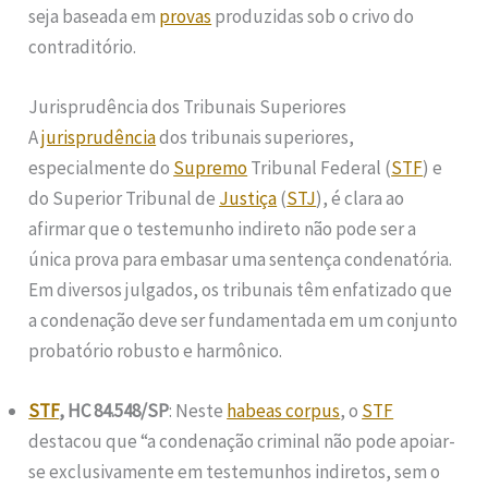
seja baseada em
provas
produzidas sob o crivo do
contraditório.
Jurisprudência dos Tribunais Superiores
A
jurisprudência
dos tribunais superiores,
especialmente do
Supremo
Tribunal Federal (
STF
) e
do Superior Tribunal de
Justiça
(
STJ
), é clara ao
afirmar que o testemunho indireto não pode ser a
única prova para embasar uma sentença condenatória.
Em diversos julgados, os tribunais têm enfatizado que
a condenação deve ser fundamentada em um conjunto
probatório robusto e harmônico.
STF
, HC 84.548/SP
: Neste
habeas corpus
, o
STF
destacou que “a condenação criminal não pode apoiar-
se exclusivamente em testemunhos indiretos, sem o