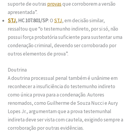
suporte de outras
provas
que corroborem a versão
apresentada”.
STJ
, HC 107.801/SP
: O
STJ
, em decisão similar,
ressaltou que “o testemunho indireto, por si só, não
possui força probatória suficiente para sustentar uma
condenação criminal, devendo ser corroborado por
outros elementos de prova”.
Doutrina
A doutrina processual penal também é unânime em
reconhecer a insuficiência do testemunho indireto
como única prova para a condenação. Autores
renomados, como Guilherme de Souza Nucci e Aury
Lopes Jr., argumentam que a prova testemunhal
indireta deve ser vista com cautela, exigindo sempre a
corroboração por outras evidências.