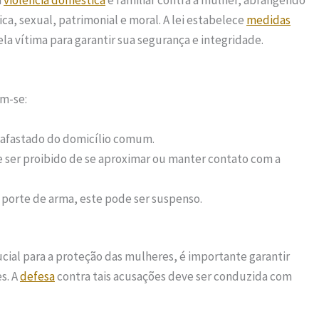
a
violência doméstica
e familiar contra a mulher, abrangendo
ca, sexual, patrimonial e moral. A lei estabelece
medidas
la vítima para garantir sua segurança e integridade.
am-se:
r afastado do domicílio comum.
e ser proibido de se aproximar ou manter contato com a
a porte de arma, este pode ser suspenso.
cial para a proteção das mulheres, é importante garantir
s. A
defesa
contra tais acusações deve ser conduzida com