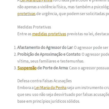
A
Lei Maria da Penha
foi criada para coibir e prevenir 
não apenas a violência física, mas também a psicológi
protetivas
de urgência, que podem ser solicitadas pe
Medidas Protetivas
Entre as
medidas protetivas
previstas na lei, destac
Afastamento do Agressor do Lar
: O agressor pode se
Proibição de Aproximação e Contato
: O agressor pod
vítima, seus familiares e testemunhas.
Suspensão
de Porte de Arma
: Caso o agressor possu
Defesa contra Falsas Acusações
Embora a
Lei Maria da Penha
seja um instrumento cru
que seu uso não seja desvirtuado por falsas acusaçõe
base em princípios jurídicos sólidos.