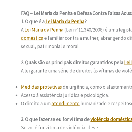
FAQ – Lei Maria da Penha e Defesa Contra Falsas Acu
1. O que é a
Lei Maria da Penha
?
A
Lei Maria da Penha
(Lei nº 11.340/2006) é uma legisla
doméstica
e familiar contra a mulher, abrangendo dif
sexual, patrimonial e moral.
2. Quais são os principais direitos garantidos pela
Lei
A lei garante uma série de direitos às vítimas de violê
Medidas protetivas
de urgência, como o afastamento 
Acesso à assistência jurídica e psicológica.
O direito a um
atendimento
humanizado e respeitoso
3. O que fazer se eu for vítima de
violência doméstic
Se você for vítima de violência, deve: