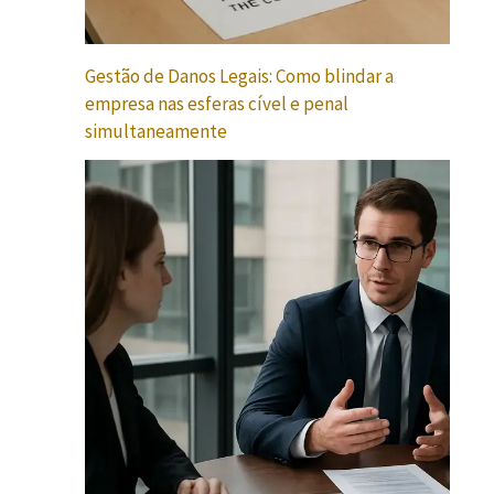
Gestão de Danos Legais: Como blindar a
empresa nas esferas cível e penal
simultaneamente