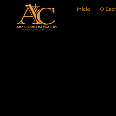
Ir
Inicio
O Escr
para
o
conteúdo