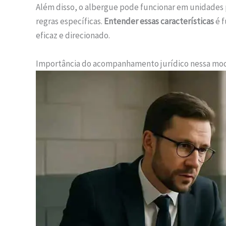
Além disso, o albergue pode funcionar em unidades 
regras específicas.
Entender essas características
é 
eficaz e direcionado.
Importância do acompanhamento jurídico nessa mo