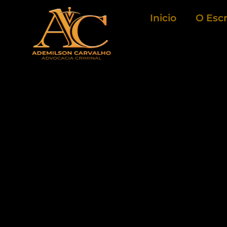
Ir
Inicio
O Escr
para
o
conteúdo