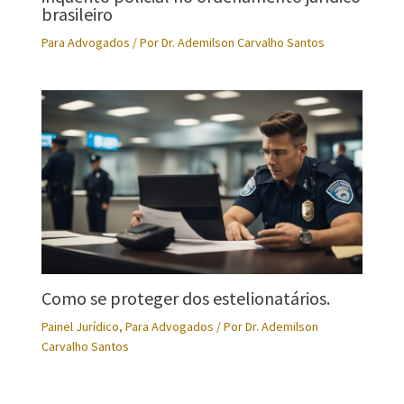
brasileiro
Para Advogados
/ Por
Dr. Ademilson Carvalho Santos
Como se proteger dos estelionatários.
Painel Jurídico
,
Para Advogados
/ Por
Dr. Ademilson
Carvalho Santos