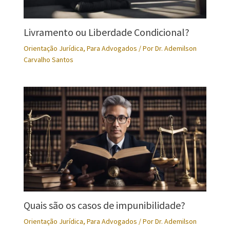
Livramento ou Liberdade Condicional?
Orientação Jurídica
,
Para Advogados
/ Por
Dr. Ademilson
Carvalho Santos
Quais são os casos de impunibilidade?
Orientação Jurídica
,
Para Advogados
/ Por
Dr. Ademilson