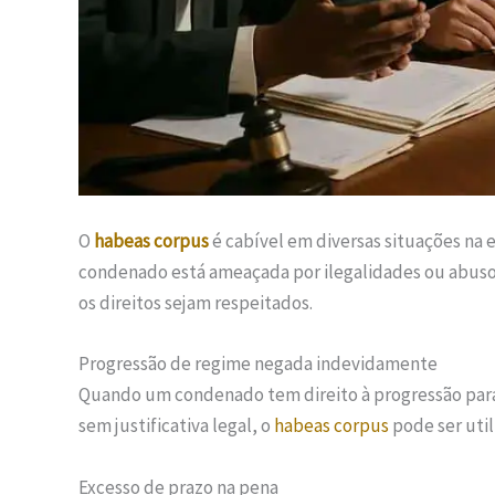
O
habeas corpus
é cabível em diversas situações na
condenado está ameaçada por ilegalidades ou abusos
os direitos sejam respeitados.
Progressão de regime negada indevidamente
Quando um condenado tem direito à progressão par
sem justificativa legal, o
habeas corpus
pode ser util
Excesso de prazo na pena