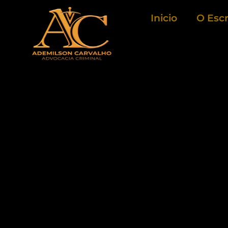
Ir
Inicio
O Escr
para
o
conteúdo