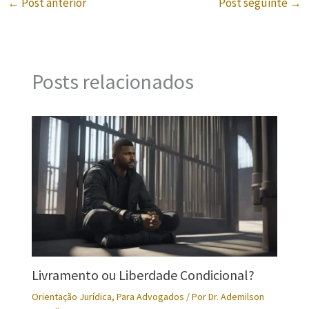
←
Post anterior
Post seguinte
→
Posts relacionados
Livramento ou Liberdade Condicional?
Orientação Jurídica
,
Para Advogados
/ Por
Dr. Ademilson