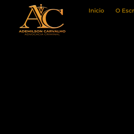
Ir
Inicio
O Escr
para
o
conteúdo