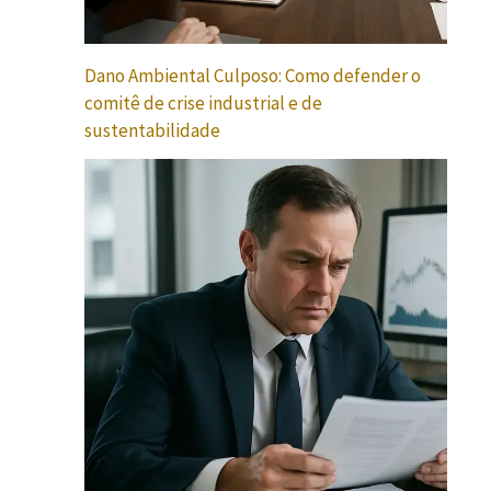
Dano Ambiental Culposo: Como defender o
comitê de crise industrial e de
sustentabilidade