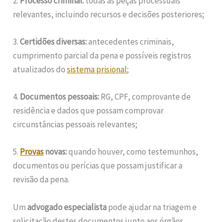
2.
Processo criminal:
todas as peças processuais
relevantes, incluindo recursos e decisões posteriores;
3.
Certidões diversas:
antecedentes criminais,
cumprimento parcial da pena e possíveis registros
atualizados do
sistema prisional
;
4.
Documentos pessoais:
RG, CPF, comprovante de
residência e dados que possam comprovar
circunstâncias pessoais relevantes;
5.
Provas
novas:
quando houver, como testemunhos,
documentos ou perícias que possam justificar a
revisão da pena.
Um
advogado especialista
pode ajudar na triagem e
solicitação destes documentos junto aos órgãos