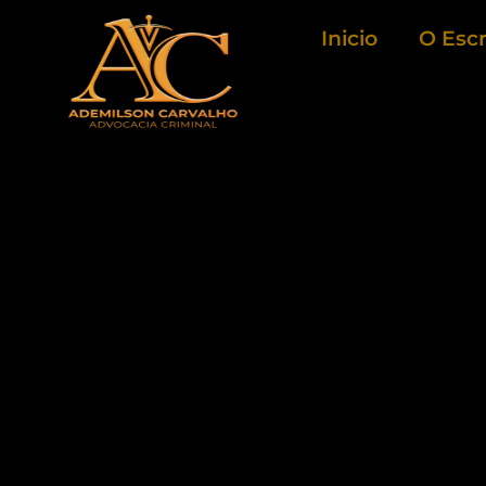
Ir
Inicio
O Escr
para
o
conteúdo