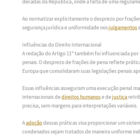
décadas da República, onde a falta de uma regulame
Ao normatizar explicitamente o desprezo por frações 
segurança jurídica e uniformidade nos
julgamentos
e
Influências do Direito Internacional
A redação do Artigo 11º também foi influenciada por
penais. O desprezo de frações de pena reflete prátic
Europa que consolidaram suas legislações penais ap
Essas influências asseguram uma execução penal mais 
internacionais de
direitos humanos
e de
justiça
retri
precisa, sem margens para interpretações variáveis.
A
adoção
dessas práticas visa proporcionar um siste
condenados sejam tratados de maneira uniforme in