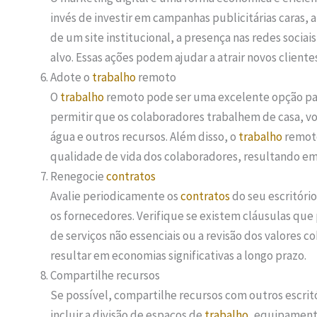
invés de investir em campanhas publicitárias caras, 
de um site institucional, a presença nas redes socia
alvo. Essas ações podem ajudar a atrair novos clie
Adote o
trabalho
remoto
O
trabalho
remoto pode ser uma excelente opção par
permitir que os colaboradores trabalhem de casa, vo
água e outros recursos. Além disso, o
trabalho
remoto
qualidade de vida dos colaboradores, resultando em
Renegocie
contratos
Avalie periodicamente os
contratos
do seu escritóri
os fornecedores. Verifique se existem cláusulas que
de serviços não essenciais ou a revisão dos valores
resultar em economias significativas a longo prazo.
Compartilhe recursos
Se possível, compartilhe recursos com outros escrit
incluir a divisão de espaços de
trabalho
, equipamento