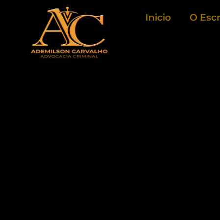
Ir
Inicio
O Escr
para
o
conteúdo