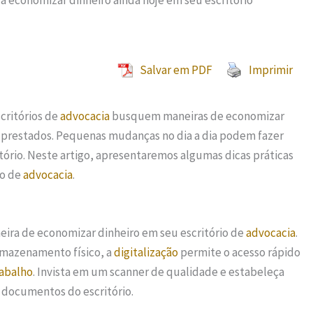
ra economizar dinheiro ainda hoje em seu escritório
Salvar em PDF
Imprimir
critórios de
advocacia
busquem maneiras de economizar
 prestados. Pequenas mudanças no dia a dia podem fazer
tório. Neste artigo, apresentaremos algumas dicas práticas
io de
advocacia
.
ra de economizar dinheiro em seu escritório de
advocacia
.
rmazenamento físico, a
digitalização
permite o acesso rápido
rabalho
. Invista em um scanner de qualidade e estabeleça
s documentos do escritório.