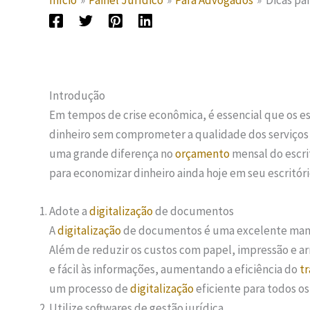
Início
Painel Jurídico
Para Advogados
Dicas pa
Introdução
Em tempos de crise econômica, é essencial que os es
dinheiro sem comprometer a qualidade dos serviços
uma grande diferença no
orçamento
mensal do escri
para economizar dinheiro ainda hoje em seu escritór
Adote a
digitalização
de documentos
A
digitalização
de documentos é uma excelente manei
Além de reduzir os custos com papel, impressão e a
e fácil às informações, aumentando a eficiência do
t
um processo de
digitalização
eficiente para todos o
Utilize softwares de gestão jurídica