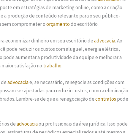
aposte em estratégias de marketing online, como a criação
is e a produção de conteúdo relevante para o seu público-
ntes sem comprometer o
orçamento
do escritório.
a economizar dinheiro em seu escritório de
advocacia
. Ao
cê pode reduzir os custos com aluguel, energia elétrica,
 pode aumentar a produtividade da equipe e melhorar a
 maior satisfação no
trabalho
.
o de
advocacia
e, se necessário, renegocie as condições com
 possam ser ajustadas para reduzir custos, como a eliminação
 cobrados. Lembre-se de que a renegociação de
contratos
pode
órios de
advocacia
ou profissionais da área jurídica. Isso pode
s, assinaturas de periódicos especializados e até mesmo a