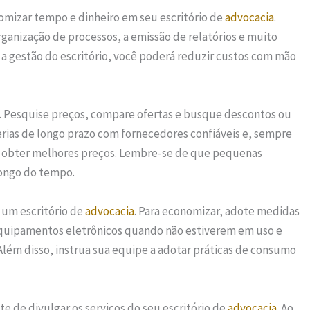
omizar tempo e dinheiro em seu escritório de
advocacia
.
ganização de processos, a emissão de relatórios e muito
ar a gestão do escritório, você poderá reduzir custos com mão
 Pesquise preços, compare ofertas e busque descontos ou
rias de longo prazo com fornecedores confiáveis e, sempre
a obter melhores preços. Lembre-se de que pequenas
ongo do tempo.
e um escritório de
advocacia
. Para economizar, adote medidas
s equipamentos eletrônicos quando não estiverem em uso e
Além disso, instrua sua equipe a adotar práticas de consumo
e de divulgar os serviços do seu escritório de
advocacia
. Ao