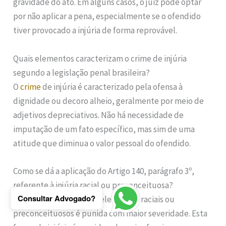
gravidade do ato. Em alguns casos, o juiz pode optar
por não aplicar a pena, especialmente se o ofendido
tiver provocado a injúria de forma reprovável.
Quais elementos caracterizam o crime de injúria
segundo a legislação penal brasileira?
O
crime
de injúria é caracterizado pela ofensa à
dignidade ou decoro alheio, geralmente por meio de
adjetivos depreciativos. Não há necessidade de
imputação de um fato específico, mas sim de uma
atitude que diminua o valor pessoal do ofendido.
Como se dá a aplicação do Artigo 140, parágrafo 3º,
referente à injúria racial ou preconceituosa?
Consultar Advogado?
A injúria qualificada por elementos raciais ou
preconceituosos é punida com maior severidade. Esta