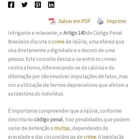
Salvar em PDF
Imprimir
Intrigante e relevante, o
Artigo 140
do Código Penal
Brasileiro discute o
crime
de injúria, uma ofensa que
visa diretamente a dignidade e o decoro de uma
pessoa. Este conceito destaca-se entre os crimes
contra a honra, diferenciando-se da calúnia e da
difamação por não envolver imputações de fatos, mas
sim a utilização de termos depreciativos que afetam a
autoestima do indivíduo.
É importante compreender que a injúria, conforme
descrita no
código penal
, traz penalidades que podem
variar de detenção a
multas
, dependendo da
gravidade e das circunstâncias do
crime
. A legislação