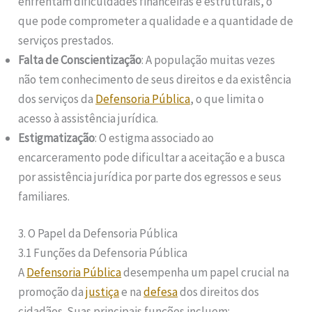
enfrentam dificuldades financeiras e estruturais, o
que pode comprometer a qualidade e a quantidade de
serviços prestados.
Falta de Conscientização
: A população muitas vezes
não tem conhecimento de seus direitos e da existência
dos serviços da
Defensoria Pública
, o que limita o
acesso à assistência jurídica.
Estigmatização
: O estigma associado ao
encarceramento pode dificultar a aceitação e a busca
por assistência jurídica por parte dos egressos e seus
familiares.
3. O Papel da Defensoria Pública
3.1 Funções da Defensoria Pública
A
Defensoria Pública
desempenha um papel crucial na
promoção da
justiça
e na
defesa
dos direitos dos
cidadãos. Suas principais funções incluem: