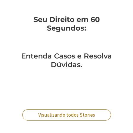
Seu Direito em 60
Segundos:
Entenda Casos e Resolva
Dúvidas.
Você sabe como
Como entender a
Um policial expulso
Você sabe qual a
mudar de regime
lavagem de
pode reverter essa
diferença entre
prisional?
dinheiro no RJ?
situação?
crimes militares?
Visualizando todos Stories