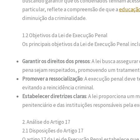
buscando garantir que os condenados tenham acesso
particular, reflete a compreensão de que a
educaçã
diminuição da criminalidade.
1.2 Objetivos da Lei de Execução Penal
Os principais objetivos da Lei de Execução Penal inc
Garantir os direitos dos presos
: A lei busca assegur
pena sejam respeitados, promovendo um tratament
Promover a ressocialização
: A execução penal deve 
evitando a reincidência criminal.
Estabelecer diretrizes claras
: A lei proporciona um 
penitenciário e das instituições responsáveis pela e
2. Análise do Artigo 17
2.1 Disposições do Artigo 17
O artigo 17 da Lei de Execução Penal estabelece que