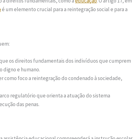
 a direitos fundamentais, como a
educação
. O artigo 17, em
o
é um elemento crucial para a reintegração social e para a
luem:
ar que os direitos fundamentais dos indivíduos que cumprem
o digno e humano.
ter como foco a reintegração do condenado à sociedade,
marco regulatório que orienta a atuação do sistema
xecução das penas.
 a assistência educacional compreenderá a instrução escolar