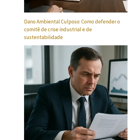
Dano Ambiental Culposo: Como defender o
comitê de crise industrial e de
sustentabilidade