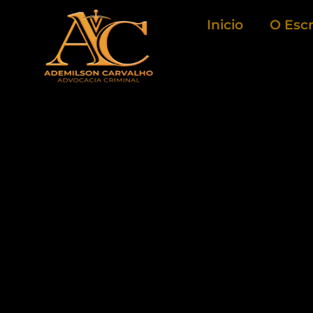
Ir
Inicio
O Escr
para
o
conteúdo