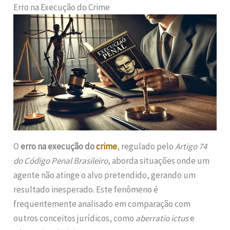
Erro na Execução do Crime
O
erro na execução do
crime
, regulado pelo
Artigo 74
do Código Penal Brasileiro
, aborda situações onde um
agente não atinge o alvo pretendido, gerando um
resultado inesperado. Este fenômeno é
frequentemente analisado em comparação com
outros conceitos jurídicos, como
aberratio ictus
e