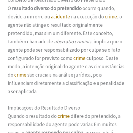
Conceito de Resultado Diverso do Pretendido
O
resultado diverso do pretendido
ocorre quando,
devido a um erro ou
acidente
na execução do
crime
, o
agente não atinge o resultado originalmente
pretendido, mas sim um diferente. Este conceito,
também chamado de
aberratio criminis
, implica que o
agente pode ser responsabilizado por culpa se o fato
configurado for previsto como
crime
culposo. Deste
modo, a intenção original do agente e as circunstâncias
do
crime
são cruciais na análise jurídica, pois
influenciam diretamente a classificação e a penalidade
a ser aplicada.
Implicações do Resultado Diverso
Quando o resultado do
crime
difere do pretendido, a
responsabilidade do agente pode variar. Em muitos
casos, o
agente responde por culpa
, ou seja, ele é