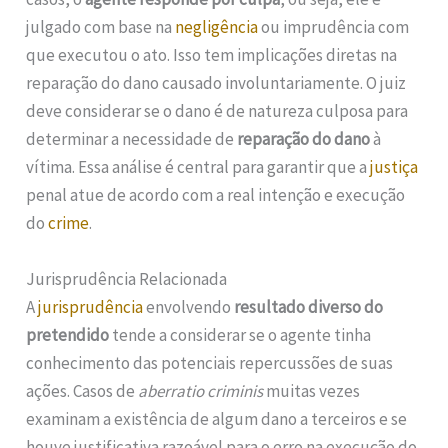
julgado com base na
negligência
ou imprudência com
que executou o ato. Isso tem implicações diretas na
reparação do dano causado involuntariamente. O juiz
deve considerar se o dano é de natureza culposa para
determinar a necessidade de
reparação do dano
à
vítima. Essa análise é central para garantir que a
justiça
penal atue de acordo com a real intenção e execução
do
crime
.
Jurisprudência Relacionada
A
jurisprudência
envolvendo
resultado diverso do
pretendido
tende a considerar se o agente tinha
conhecimento das potenciais repercussões de suas
ações. Casos de
aberratio criminis
muitas vezes
examinam a existência de algum dano a terceiros e se
houve justificativa razoável para o erro na execução do