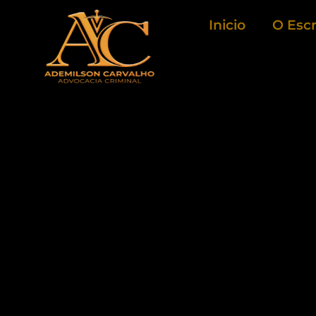
Ir
Inicio
O Escr
para
o
conteúdo