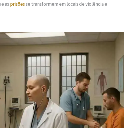
ue as
prisões
se transformem em locais de violência e