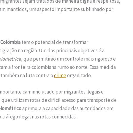
s migrantes sejam tratados de maneira digna e respeitosa,
am mantidos, um aspecto importante sublinhado por
a
Colômbia
tem o potencial de transformar
igração na região. Um dos principais objetivos é a
biométrica
, que permitirão um controle mais rigoroso e
uzam a fronteira colombiana rumo ao norte. Essa medida
s também na luta contra o
crime
organizado.
mportante caminho usado por migrantes ilegais e
 que utilizam rotas de difícil acesso para transporte de
iométrico
aprimora a capacidade das autoridades em
o tráfego ilegal nas rotas conhecidas.