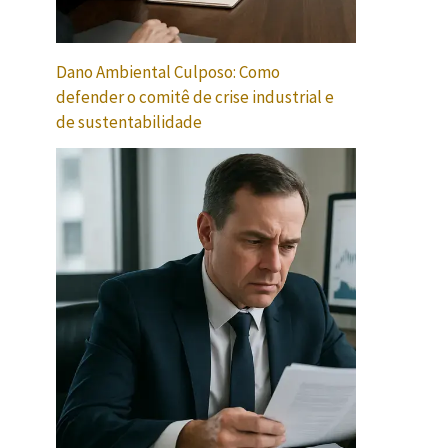
Dano Ambiental Culposo: Como
defender o comitê de crise industrial e
de sustentabilidade