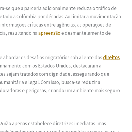
era-se que a parceria adicionalmente reduza o tráfico de
etado a Colômbia por décadas. Ao limitar a movimentação
 informações críticas entre agências, as operações de
cia, resultando na
apreensão
e desmantelamento de
 abordar os desafios migratórios sob a lente dos
direitos
linhamento com os Estados Unidos, destacaram a
ntes sejam tratados com dignidade, assegurando que
umanitária e legal. Com isso, busca-se reduzir a
xploradoras e perigosas, criando um ambiente mais seguro
ia
não apenas estabelece diretrizes imediatas, mas
volvimentos futuros
que poderão moldar a segurança e a