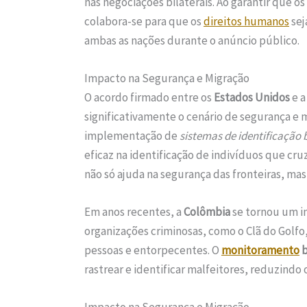
nas negociações bilaterais. Ao garantir que o
colabora-se para que os
direitos humanos
sej
ambas as nações durante o anúncio público.
Impacto na Segurança e Migração
O acordo firmado entre os
Estados Unidos
e 
significativamente o cenário de segurança e m
implementação de
sistemas de identificação 
eficaz na identificação de indivíduos que cr
não só ajuda na segurança das fronteiras, ma
Em anos recentes, a
Colômbia
se tornou um i
organizações criminosas, como o Clã do Golfo,
pessoas e entorpecentes. O
monitoramento
b
rastrear e identificar malfeitores, reduzindo 