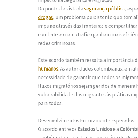
Impacto na Segurança e Migração
Do ponto de vista da
segurança pública
, esp
drogas
, um problema persistente que tem af
impune através das fronteiras e compartilhar
combate ao narcotráfico ganham mais eficiên
redes criminosas.
Este acordo também ressalta a importância de
humanos
. As autoridades colombianas, em a
necessidade de garantir que todos os migra
fluxos migratórios sejam geridos de maneira h
vulnerabilidade dos migrantes às práticas e
para todos.
Desenvolvimentos Futuramente Esperados
O acordo entre os
Estados Unidos
e a
Colômb
também abre a porta para uma série de
desen