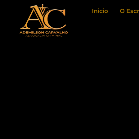
Ir
Inicio
O Escr
para
o
conteúdo