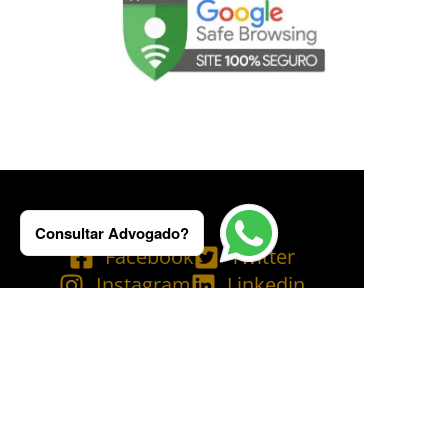
Consultar Advogado?
Facebook
Twitter
Instagram
Linkedin
Tik Tok
Telegram
Email
YouTube
Bluesky
Copyright © 2025 Ademilson Carvalho - OAB/RJ 237.836 - OAB/SP 530.211│
SIA - CNPJ de nº 54.099.763/0001-60