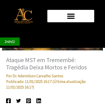
Ir
para
o
conteúdo
24h
Ataque MST em Tremembé:
Tragédia Deixa Mortos e Feridos
Por
Dr. Ademilson Carvalho Santos
Publicado:
11/01/2025 16:17
(Última atualização:
11/01/2025 16:17
)