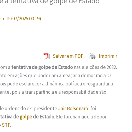
e a tentativa de golpe de Estado
ão:
15/07/2025 00:19
)
Salvar em PDF
Imprimir
com a
tentativa de golpe de Estado
nas eleições de 2022.
nto em ações que poderiam ameaçar a democracia. O
ois pode esclarecer a dinâmica política e resguardar a
te, pois a transparência e a responsabilidade são
 de ordens do ex-presidente
Jair Bolsonaro
, foi
tativa de
golpe
de Estado
. Ele foi chamado a depor
o
STF
.