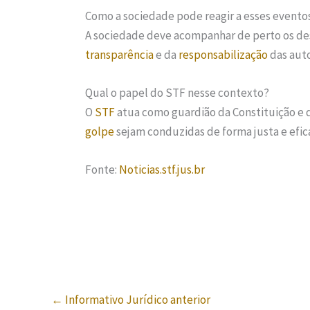
Como a sociedade pode reagir a esses evento
A sociedade deve acompanhar de perto os de
transparência
e da
responsabilização
das auto
Qual o papel do STF nesse contexto?
O
STF
atua como guardião da Constituição e d
golpe
sejam conduzidas de forma justa e efic
Fonte:
Noticias.stf.jus.br
←
Informativo Jurídico anterior