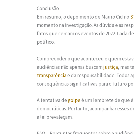
Conclusão
Em resumo, o depoimento de Mauro Cid no
S
momento na investigação. As dúvida e as res
fatos que cercam os eventos de 2022. Cada de
político.
Compreender o que aconteceu e quem estava 
audiências não apenas buscam
justiça
, mas t
transparência
e da responsabilidade. Todos 
consequências significativas para o futuro pol
A tentativa de
golpe
é um lembrete de que é p
democráticas. Portanto, acompanhar esses d
a lei prevaleçam.
FAQ – Perguntas frequentes sobre a audiênci