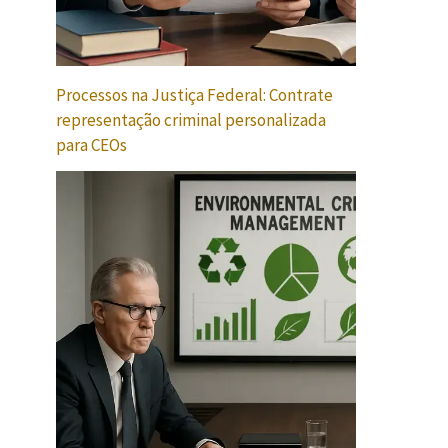
Processos na Justiça Federal: Contrate
representação criminal personalizada
para CEOs