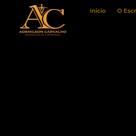
Ir
Inicio
O Escr
para
o
conteúdo