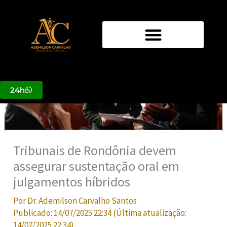
Ir
para
o
conteúdo
24h
Tribunais de Rondônia devem
assegurar sustentação oral em
julgamentos híbridos
Por
Dr. Ademilson Carvalho Santos
Publicado:
14/07/2025 22:34
(Última atualização:
14/07/2025 22:34
)