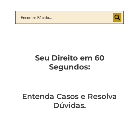
Seu Direito em 60
Segundos:
Entenda Casos e Resolva
Dúvidas.
Um policial expulso
Você sabe qual a
Você está preso?
Você pode ser
pode reverter essa
diferença entre
Descubra o que
acusado