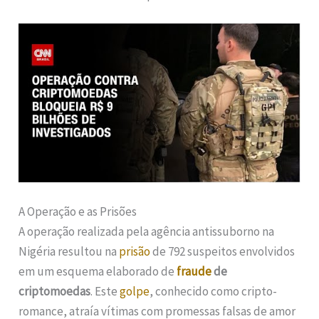
A Operação e as Prisões
A operação realizada pela agência antissuborno na
Nigéria resultou na
prisão
de 792 suspeitos envolvidos
em um esquema elaborado de
fraude
de
criptomoedas
. Este
golpe
, conhecido como cripto-
romance, atraía vítimas com promessas falsas de amor