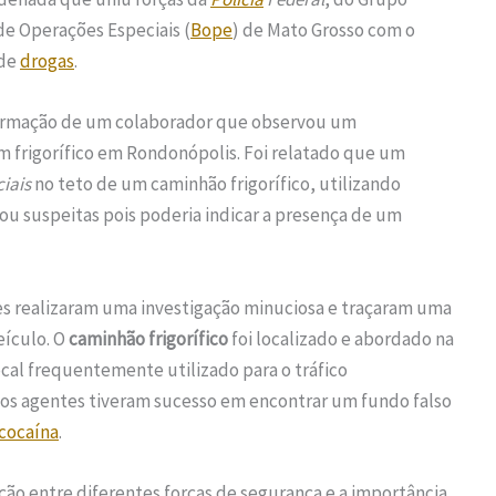
de Operações Especiais (
Bope
) de Mato Grosso com o
 de
drogas
.
ormação de um colaborador que observou um
 frigorífico em Rondonópolis. Foi relatado que um
iais
no teto de um caminhão frigorífico, utilizando
tou suspeitas pois poderia indicar a presença de um
es realizaram uma investigação minuciosa e traçaram uma
eículo. O
caminhão frigorífico
foi localizado e abordado na
local frequentemente utilizado para o tráfico
 os agentes tiveram sucesso em encontrar um fundo falso
cocaína
.
ção entre diferentes forças de segurança e a importância