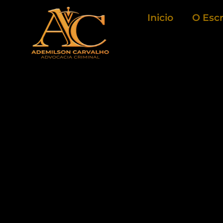
Ir
Inicio
O Escr
para
o
conteúdo