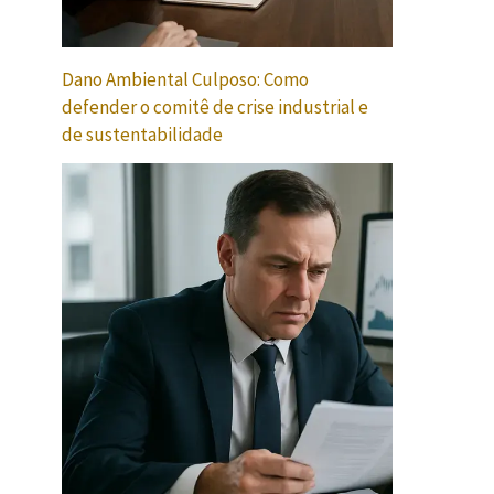
Dano Ambiental Culposo: Como
defender o comitê de crise industrial e
de sustentabilidade