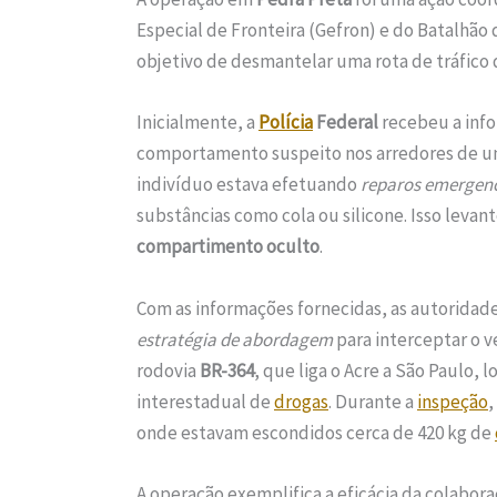
Especial de Fronteira (Gefron) e do Batalhão 
objetivo de desmantelar uma rota de tráfico
Inicialmente, a
Polícia
Federal
recebeu a inf
comportamento suspeito nos arredores de um
indivíduo estava efetuando
reparos emergenc
substâncias como cola ou silicone. Isso levan
compartimento oculto
.
Com as informações fornecidas, as autoridad
estratégia de abordagem
para interceptar o v
rodovia
BR-364
, que liga o Acre a São Paulo, 
interestadual de
drogas
. Durante a
inspeção
,
onde estavam escondidos cerca de 420 kg de
A operação exemplifica a eficácia da colabora