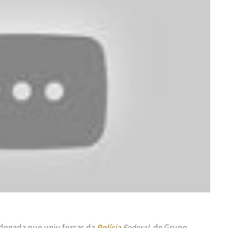
denada que uniu forças da
Polícia
Federal
, do Grupo