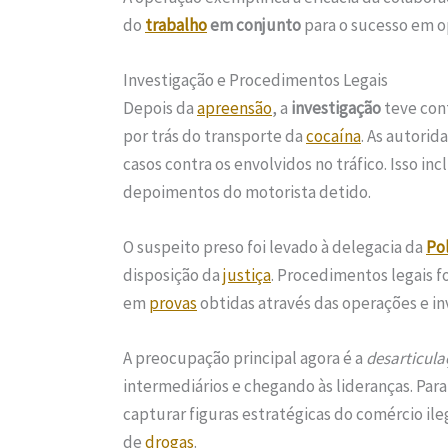
do
trabalho
em conjunto
para o sucesso em o
Investigação e Procedimentos Legais
Depois da
apreensão
, a
investigação
teve cont
por trás do transporte da
cocaína
. As autorid
casos contra os envolvidos no tráfico. Isso i
depoimentos do motorista detido.
O suspeito preso foi levado à delegacia da
Pol
disposição da
justiça
. Procedimentos legais f
em
provas
obtidas através das operações e in
A preocupação principal agora é a
desarticula
intermediários e chegando às lideranças. Para 
capturar figuras estratégicas do comércio i
de
drogas
.