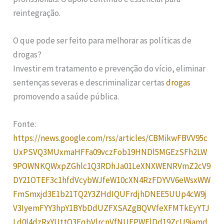
reintegração.
O que pode ser feito para melhorar as políticas de
drogas?
Investir em tratamento e prevenção do vício, eliminar
sentenças severas e descriminalizar certas
drogas
promovendo a saúde pública.
Fonte:
https://news.google.com/rss/articles/CBMikwFBVV95c
UxPSVQ3MUxmaHFFa09vczFob19HNDl5MGEzSFh2LW
9POWNKQWxpZGhlc1Q3RDhJa01LeXNXWENRVmZ2cV9
DY21OTEF3c1hfdVcybWJfeW10cXN4RzFDYVV6eWsxWW
FmSmxjd3E1b21TQ2Y3ZHdIQUFrdjhDNEE5UUp4cW9j
V3IyemFYY3hpY1BYbDdUZFXSAZgBQVVfeXFMTkEyYTJ
Ld0l4dzRxYUttQ3FqbVlrcnVfNUFPWFlDd19ZcU9iamd