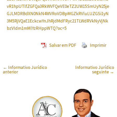
vR1hpUTlfZGFQa3RkWVFQeVE0eTZ2UW15SmUyN25je
GJLMDRBdXN0NkN4WVRoVDBpMGZkRVluLUZGSi1yN
3M5RjVQaE1EckcwYnJhRjdMdFRyc21TLWdRVkNyVjNk
bzVIdm1mMlYzRHppWTQ?oc=5
Salvar em PDF
Imprimir
←
Informativo Jurídico
Informativo Jurídico
anterior
seguinte
→