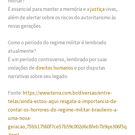
militar?
É essencial para manter a memória e a
justiça
vivas,
além de alertar sobre os riscos do autoritarismo às
novas gerações.
Como o período do regime militar é lembrado
atualmente?
É um período controverso, lembrado por suas
violações de
direitos humanos
e por disputas
narrativas sobre seu legado.
Fonte:
https://www.terra.com.br/diversao/entre-
telas/ainda-estou-aqui-resgata-a-importancia-de-
contar-os-horrores-do-regime-militar-brasileiro-a-
uma-nova-
geracao,75bb17560f7ce57b59c002d6c8feb7b9qe306f5q
.html