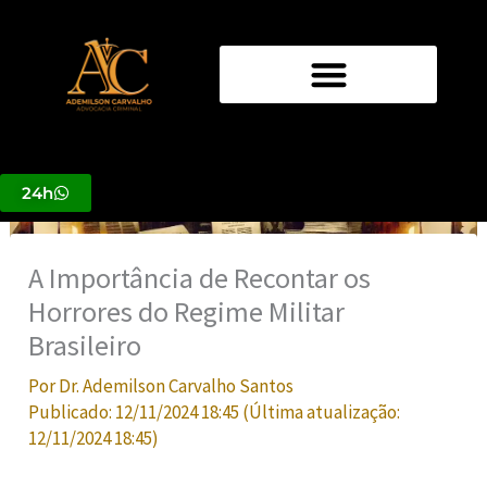
Ir
para
o
conteúdo
24h
A Importância de Recontar os
Horrores do Regime Militar
Brasileiro
Por
Dr. Ademilson Carvalho Santos
Publicado:
12/11/2024 18:45
(Última atualização:
12/11/2024 18:45
)