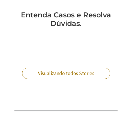
Entenda Casos e Resolva
Dúvidas.
Você pode ser
Fui citado: o que
Você sabe como a
Advogado militar:
acusado
isso significa para
agilidade pode te
como escolher a
injustamente. O
minha farda?
libertar?
defesa ideal?
que fazer?
Visualizando todos Stories