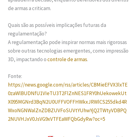
de armas a criticam.
Quais são as possíveis implicações futuras da
regulamentação?
A regulamentação pode inspirar normas mais rigorosas
sobre outras tecnologias emergentes, como impressão
3D, impactando o
controle de armas
.
Fonte:
https://news.google.com/rss/articles/CBMieEFVX3lxTE
0zaWlBUDNfU1VIeTU3T2FlZnNES1FRY0hUekowekUt
X095MGNrd3BqN2U0UFFVOFFHWkxJRWlCS255dkd4R
WxoNGNWalZnZDBZUVFoSUVtYUhwYjQ2TWtyVDBPQ
2NUVHJxV0JsVG9xVTFEaWFQbGdyRw?oc=5