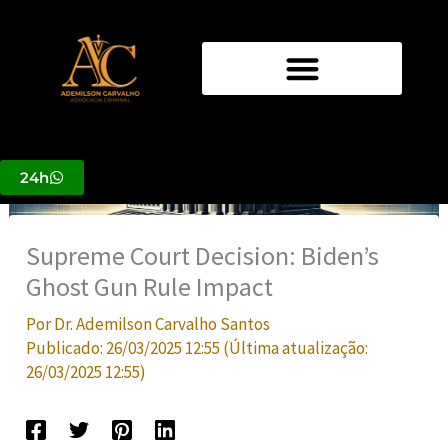
Ir
para
o
conteúdo
24h
Supreme Court Decision: Biden’s
Ghost Gun Rule Impact
Por
Dr. Ademilson Carvalho Santos
Publicado:
26/03/2025 12:55
(Última atualização:
26/03/2025 12:55
)