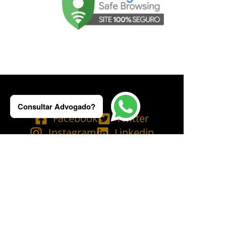
Consultar Advogado?
Facebook
Twitter
Instagram
Linkedin
Tik Tok
Telegram
Email
YouTube
Bluesky
Copyright © 2025 Ademilson Carvalho - OAB/RJ 237.836 - OAB/SP 530.211│
SIA - CNPJ de nº 54.099.763/0001-60