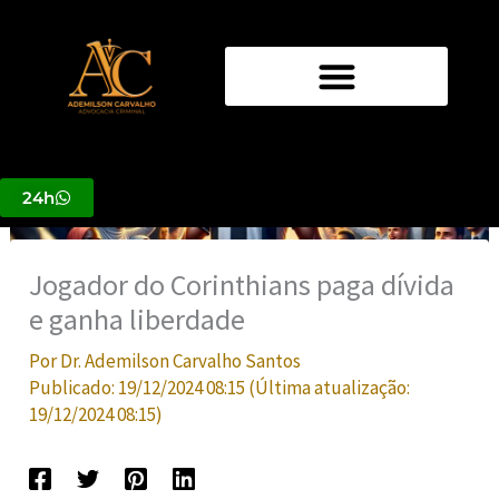
Ir
para
o
conteúdo
24h
Jogador do Corinthians paga dívida
e ganha liberdade
Por
Dr. Ademilson Carvalho Santos
Publicado:
19/12/2024 08:15
(Última atualização:
19/12/2024 08:15
)