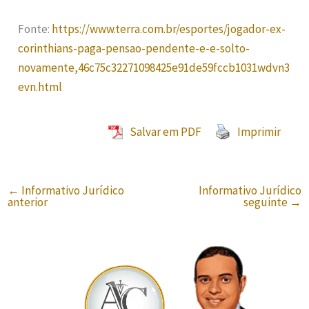
Fonte:
https://www.terra.com.br/esportes/jogador-ex-
corinthians-paga-pensao-pendente-e-e-solto-
novamente,46c75c32271098425e91de59fccb1031wdvn3
evn.html
Salvar em PDF
Imprimir
←
Informativo Jurídico
Informativo Jurídico
anterior
seguinte
→