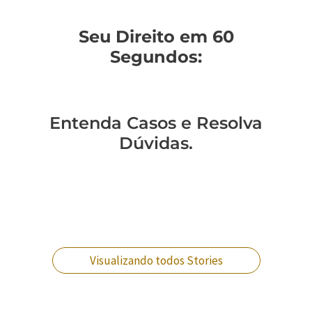
Seu Direito em 60
Segundos:
Entenda Casos e Resolva
Dúvidas.
Você sabe como
Como entender a
Um policial expulso
Você sabe qual a
mudar de regime
lavagem de
pode reverter essa
diferença entre
prisional?
dinheiro no RJ?
situação?
crimes militares?
Visualizando todos Stories