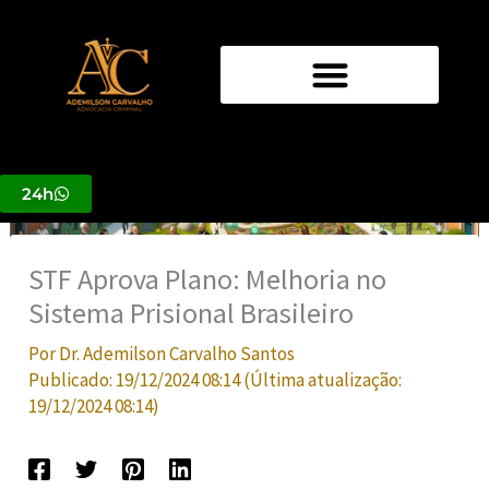
Ir
para
o
conteúdo
24h
STF Aprova Plano: Melhoria no
Sistema Prisional Brasileiro
Por
Dr. Ademilson Carvalho Santos
Publicado:
19/12/2024 08:14
(Última atualização:
19/12/2024 08:14
)