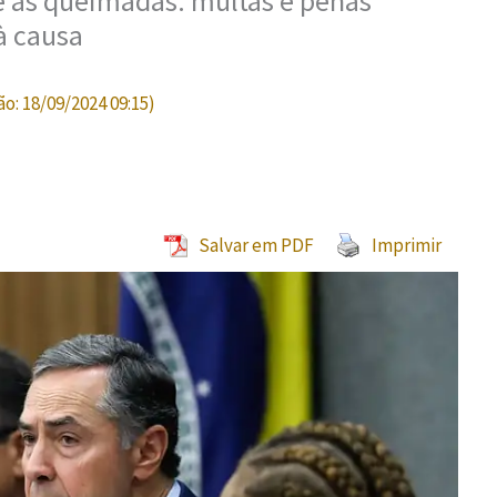
e às queimadas: multas e penas
à causa
ão:
18/09/2024 09:15
)
Salvar em PDF
Imprimir