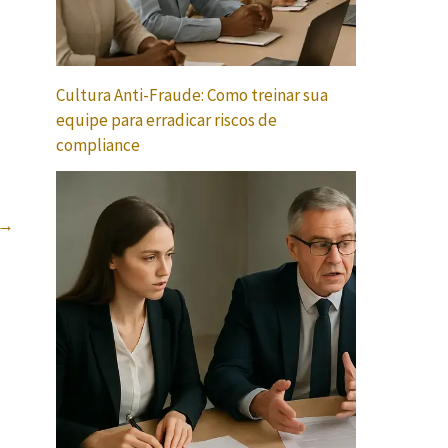
Cultura Anti-Fraude: Como treinar sua
equipe para erradicar riscos de
compliance
→