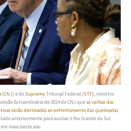
a
(CNJ) e do
Supremo
Tribunal Federal (
STF
), ministro
Sessão Extraordinária de 2024 do CNJ que
as verbas das
etivas serão destinadas ao enfrentamento das queimadas
tado anteriormente para auxiliar o Rio Grande do Sul
 em maio deste ano.