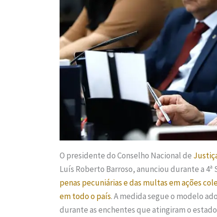
O presidente do Conselho Nacional de
Justiç
Luís Roberto Barroso, anunciou durante a 4ª 
penas pecuniárias e das multas em ações col
em todo o país
. A medida segue o modelo ado
durante as enchentes que atingiram o estado