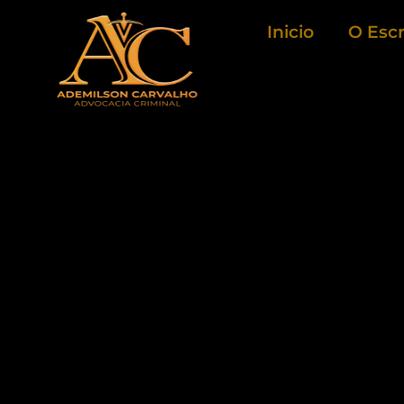
Ir
Inicio
O Escr
para
o
conteúdo