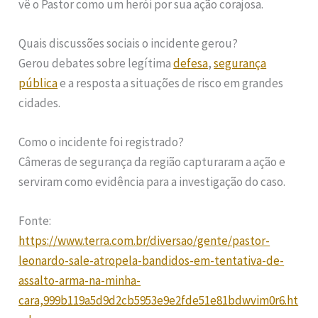
vê o Pastor como um herói por sua ação corajosa.
Quais discussões sociais o incidente gerou?
Gerou debates sobre legítima
defesa
,
segurança
pública
e a resposta a situações de risco em grandes
cidades.
Como o incidente foi registrado?
Câmeras de segurança da região capturaram a ação e
serviram como evidência para a investigação do caso.
Fonte:
https://www.terra.com.br/diversao/gente/pastor-
leonardo-sale-atropela-bandidos-em-tentativa-de-
assalto-arma-na-minha-
cara,999b119a5d9d2cb5953e9e2fde51e81bdwvim0r6.ht