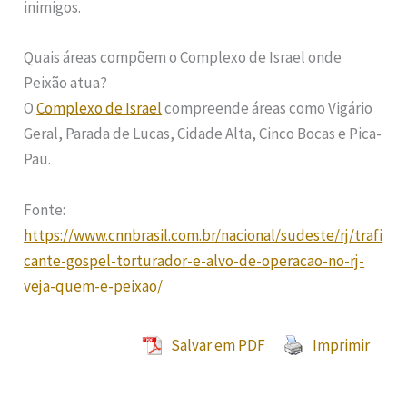
inimigos.
Quais áreas compõem o Complexo de Israel onde
Peixão atua?
O
Complexo de Israel
compreende áreas como Vigário
Geral, Parada de Lucas, Cidade Alta, Cinco Bocas e Pica-
Pau.
Fonte:
https://www.cnnbrasil.com.br/nacional/sudeste/rj/trafi
cante-gospel-torturador-e-alvo-de-operacao-no-rj-
veja-quem-e-peixao/
Salvar em PDF
Imprimir