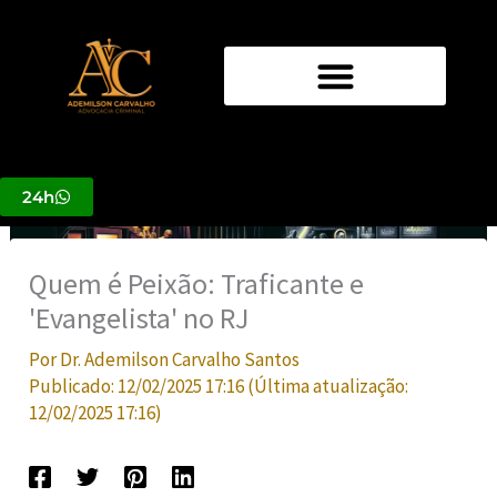
Ir
para
o
conteúdo
24h
Quem é Peixão: Traficante e
'Evangelista' no RJ
Por
Dr. Ademilson Carvalho Santos
Publicado:
12/02/2025 17:16
(Última atualização:
12/02/2025 17:16
)