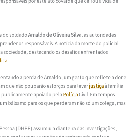
 responsáveis por este ato covarde que ceifou a vida de
te do soldado
Arnaldo de Oliveira Silva
, as autoridades
render os responsáveis. A notícia da morte do policial
 a sociedade, destacando os desafios enfrentados
lica
.
mentando a perda de Arnaldo, um gesto que reflete a dor e
ram que não pouparão esforços para levar
justiça
à família
i publicamente apoiado pela
Polícia
Civil. Em tempos
 um bálsamo para os que perderam não só um colega, mas
essoa (DHPP) assumiu a dianteira das investigações,