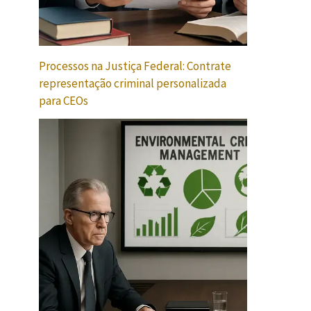
Processos na Justiça Federal: Contrate
representação criminal personalizada
para CEOs