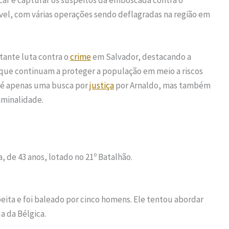
ficar e capturar os suspeitos da emboscada contra o
ível, com várias operações sendo deflagradas na região em
tante luta contra o
crime
em Salvador, destacando a
que continuam a proteger a população em meio a riscos
ão é apenas uma busca por
justiça
por Arnaldo, mas também
riminalidade.
a, de 43 anos, lotado no 21º Batalhão.
eita e foi baleado por cinco homens. Ele tentou abordar
 da Bélgica.