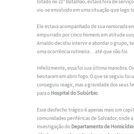
lotado no 21º Batalhão, estava fora de serviç
viu-se envolvido em uma situação que logo 
Ele estava acompanhado de sua namorada e
empurrado por cinco homens em atitude suspei
Arnaldo decidiu intervir e abordar o grupo, t
uma ocorrência rotineira… até que não foi.
Infelizmente, essa foi sua última manobra. O
hesitaram em abrir fogo. O que se seguiu foi u
conseguiu reagir, mas a gravidade dos seus fe
para o
Hospital do Subúrbio
.
Esse desfecho trágico é apenas mais um capí
comunidades periféricas de Salvador, onde a 
investigação do
Departamento de Homicídios