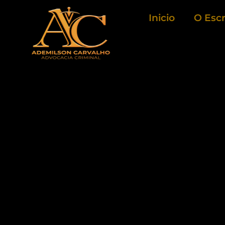
Ir
Inicio
O Escr
para
o
conteúdo