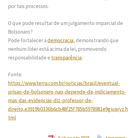
por tais processos.
O que pode resultar de um julgamento imparcial de
Bolsonaro?
Pode fortalecer a
democracia
, demonstrando que
nenhum líder está acima da lei, promovendo
responsabilidade e
transparência
.
Fonte:
https://www.terra.com.br/noticias/brasil/eventual-
prisao-de-bolsonaro-nao-depende-de-indiciamento-
mas-das-evidencias-diz-professor-de-
direito,e3919b0336b6cb48f25f785b5978981e9givavyz.h
tml
Salvar em PDF
Imprimir