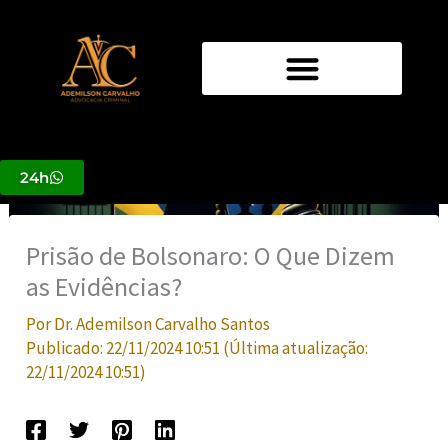
Ir
para
o
conteúdo
24h
Prisão de Bolsonaro: O Que Dizem
as Evidências?
Por
Dr. Ademilson Carvalho Santos
Publicado:
22/11/2024 10:51
(Última atualização:
22/11/2024 10:51
)