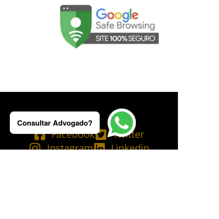
Consultar Advogado?
Facebook
Twitter
Instagram
Linkedin
Tik Tok
Telegram
Email
YouTube
Bluesky
Copyright © 2025 Ademilson Carvalho - OAB/RJ 237.836 - OAB/SP 530.211│
SIA - CNPJ de nº 54.099.763/0001-60