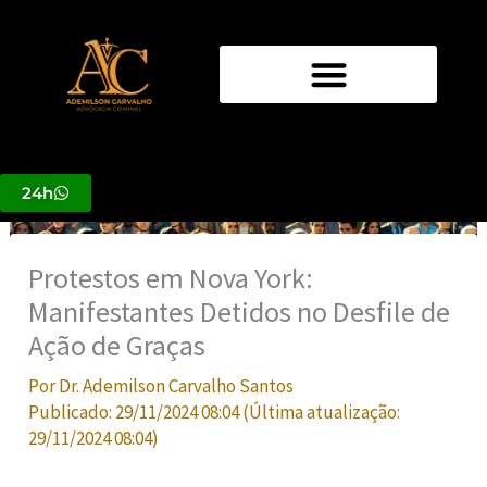
Ir
para
o
conteúdo
24h
Protestos em Nova York:
Manifestantes Detidos no Desfile de
Ação de Graças
Por
Dr. Ademilson Carvalho Santos
Publicado:
29/11/2024 08:04
(Última atualização:
29/11/2024 08:04
)