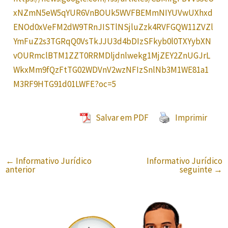
xNZmN5eW5qYUR6VnBOUk5WVFBEMmNIYUVwUXhxd
ENOd0xVeFM2dW9TRnJISTlNSjluZzk4RVFGQW11ZVZl
YmFuZ2s3TGRqQ0VsTkJJU3d4bDIzSFkyb0l0TXYybXN
vOURmclBTM1ZZT0RRMDljdnlwekg1MjZEY2ZnUGJrL
WkxMm9fQzFtTG02WDVnV2wzNFIzSnlNb3M1WE81a1
M3RF9HTG91d01LWFE?oc=5
Salvar em PDF
Imprimir
←
Informativo Jurídico
Informativo Jurídico
anterior
seguinte
→