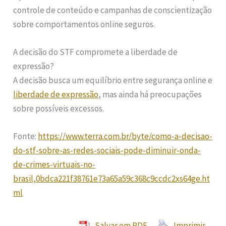
controle de conteúdo e campanhas de conscientização
sobre comportamentos online seguros.
A decisão do STF compromete a liberdade de
expressão?
A decisão busca um equilíbrio entre segurança online e
liberdade de expressão
, mas ainda há preocupações
sobre possíveis excessos.
Fonte:
https://www.terra.com.br/byte/como-a-decisao-
do-stf-sobre-as-redes-sociais-pode-diminuir-onda-
de-crimes-virtuais-no-
brasil,0bdca221f38761e73a65a59c368c9ccdc2xs64ge.ht
ml
Salvar em PDF
Imprimir