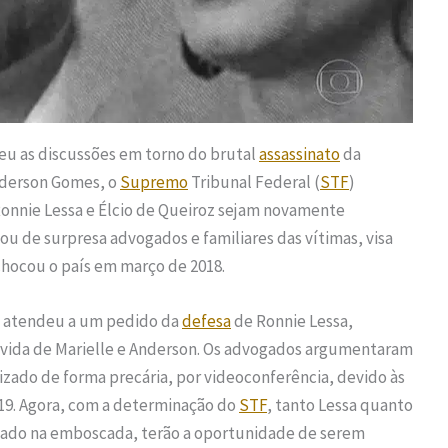
u as discussões em torno do brutal
assassinato
da
nderson Gomes, o
Supremo
Tribunal Federal (
STF
)
Ronnie Lessa e Élcio de Queiroz sejam novamente
ou de surpresa advogados e familiares das vítimas, visa
chocou o país em março de 2018.
, atendeu a um pedido da
defesa
de Ronnie Lessa,
a vida de Marielle e Anderson. Os advogados argumentaram
lizado de forma precária, por videoconferência, devido às
19. Agora, com a determinação do
STF
, tanto Lessa quanto
 usado na emboscada, terão a oportunidade de serem