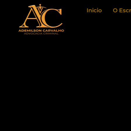
Ir
Inicio
O Escr
para
o
conteúdo