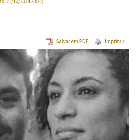
ão:
21/10/2024 23:27
)
Salvar em PDF
Imprimir