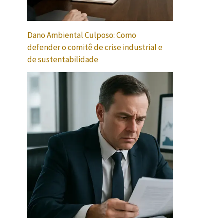
Dano Ambiental Culposo: Como
defender o comitê de crise industrial e
de sustentabilidade