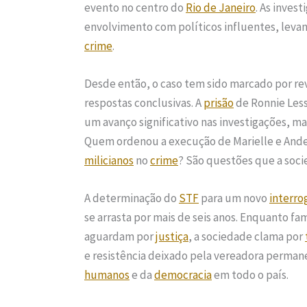
evento no centro do
Rio de Janeiro
. As inves
envolvimento com políticos influentes, levan
crime
.
Desde então, o caso tem sido marcado por rev
respostas conclusivas. A
prisão
de Ronnie Less
um avanço significativo nas investigações, 
Quem ordenou a execução de Marielle e Ander
milicianos
no
crime
? São questões que a socie
A determinação do
STF
para um novo
interro
se arrasta por mais de seis anos. Enquanto fa
aguardam por
justiça
, a sociedade clama por
e resistência deixado pela vereadora perma
humanos
e da
democracia
em todo o país.