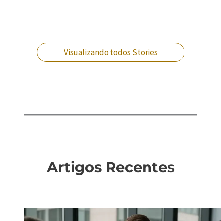
Você pode ser
Fui citado: o que
Você sabe como a
Advogado militar:
acusado
isso significa para
agilidade pode te
como escolher a
injustamente. O
minha farda?
libertar?
defesa ideal?
que fazer?
Visualizando todos Stories
Artigos Recente
s