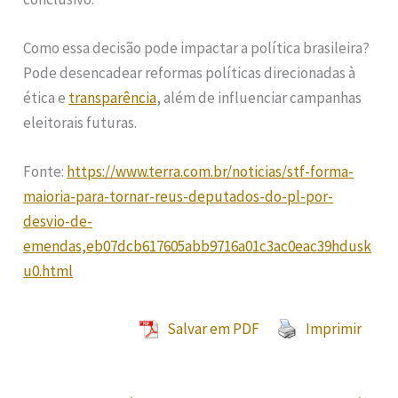
Como essa decisão pode impactar a política brasileira?
Pode desencadear reformas políticas direcionadas à
ética e
transparência
, além de influenciar campanhas
eleitorais futuras.
Fonte:
https://www.terra.com.br/noticias/stf-forma-
maioria-para-tornar-reus-deputados-do-pl-por-
desvio-de-
emendas,eb07dcb617605abb9716a01c3ac0eac39hdusk
u0.html
Salvar em PDF
Imprimir