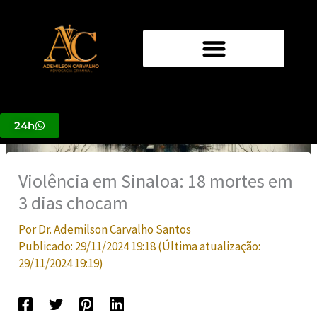
Ir
para
o
conteúdo
24h
Violência em Sinaloa: 18 mortes em
3 dias chocam
Por
Dr. Ademilson Carvalho Santos
Publicado:
29/11/2024 19:18
(Última atualização:
29/11/2024 19:19
)