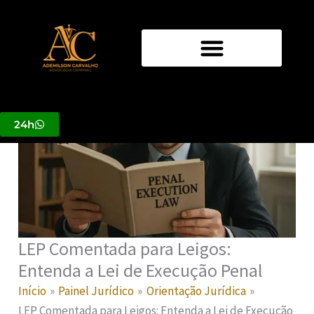
Ir
para
o
conteúdo
24h
LEP Comentada para Leigos:
Entenda a Lei de Execução Penal
Início
Painel Jurídico
Orientação Jurídica
LEP Comentada para Leigos: Entenda a Lei de Execução