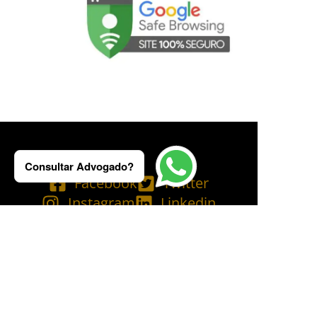
Consultar Advogado?
Facebook
Twitter
Instagram
Linkedin
Tik Tok
Telegram
Email
YouTube
Bluesky
Copyright © 2025 Ademilson Carvalho - OAB/RJ 237.836 - OAB/SP 530.211│
SIA - CNPJ de nº 54.099.763/0001-60