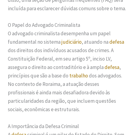
disso, uma seção de perguntas frequentes (FAQ) será
incluída para esclarecer dúvidas comuns sobre o tema.
O Papel do Advogado Criminalista
O advogado criminalista desempenha um papel
fundamental no sistema
judiciário
, atuando na
defesa
dos direitos dos indivíduos acusados de crimes. A
Constituição Federal, em seu artigo 5º, inciso LV,
assegura o direito ao contraditório e à ampla
defesa
,
princípios que são a base do
trabalho
dos advogados.
No contexto de Roraima, a atuação desses
profissionais é ainda mais desafiadora devido às
particularidades da região, que incluem questões
sociais, econômicas e estruturais.
A Importância da Defesa Criminal
A
defesa
criminal é um pilar do Estado de Direito. Sem