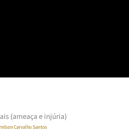
ais (ameaça e injúria)
milson Carvalho Santos