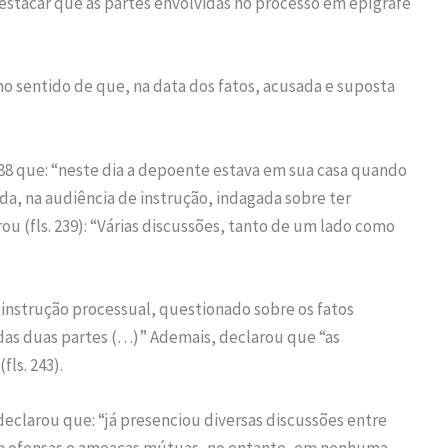
estacar que as partes envolvidas no processo em epígrafe
no sentido de que, na data dos fatos, acusada e suposta
s. 88 que: “neste dia a depoente estava em sua casa quando
da, na audiência de instrução, indagada sobre ter
ou (fls. 239): “Várias discussões, tanto de um lado como
 instrução processual, questionado sobre os fatos
o das duas partes (…)” Ademais, declarou que “as
ls. 243).
 declarou que: “já presenciou diversas discussões entre
em ofensas e ameaças mútuas, no entanto, em nenhuma