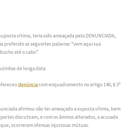
 suposta vítima, teria sido ameaçada pela DENUNCIADA,
 proferido as seguintes palavras: “vem aqui sua
 bucho até o cabo”.
izinhas de longa data.
 ofereceu
denúncia
com enquadramento no artigo 140, § 3º
nunciada afirmou não ter ameaçado a suposta vítima, bem
partes discutiram, e com os ânimos alterados, a acusada
o que, ocorreram ofensas injuriosas mútuas.