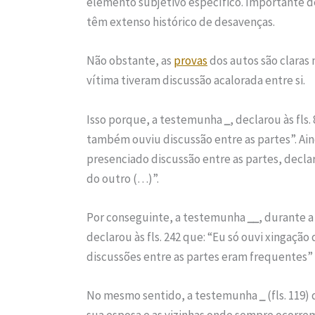
elemento subjetivo específico. Importante d
têm extenso histórico de desavenças.
Não obstante, as
provas
dos autos são claras 
vítima tiveram discussão acalorada entre si.
Isso porque, a testemunha
_
, declarou às fl
também ouviu discussão entre as partes”. Ain
presenciado discussão entre as partes, declar
do outro (…)”.
Por conseguinte, a testemunha
__
, durante a
declarou às fls. 242 que: “Eu só ouvi xingaçã
discussões entre as partes eram frequentes” (f
No mesmo sentido, a testemunha
_
(fls. 119)
sua esposa e as vizinhas onde sempre ocorr