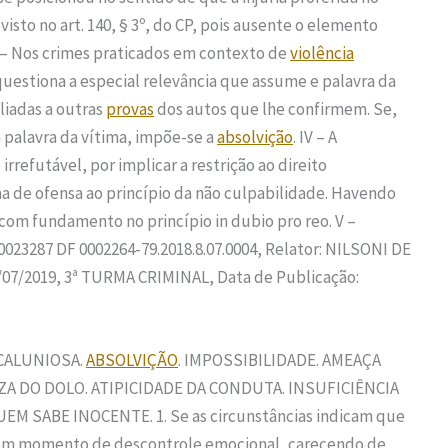
visto no art. 140, § 3º, do CP, pois ausente o elemento
II – Nos crimes praticados em contexto de
violência
 questiona a especial relevância que assume e palavra da
liadas a outras
provas
dos autos que lhe confirmem. Se,
a palavra da vítima, impõe-se a
absolvição
. IV – A
rrefutável, por implicar a restrição ao direito
a de ofensa ao princípio da não culpabilidade. Havendo
om fundamento no princípio in dubio pro reo. V –
023287 DF 0002264-79.2018.8.07.0004, Relator: NILSONI DE
07/2019, 3ª TURMA CRIMINAL, Data de Publicação:
CALUNIOSA.
ABSOLVIÇÃO
. IMPOSSIBILIDADE. AMEAÇA
 DO DOLO. ATIPICIDADE DA CONDUTA. INSUFICIÊNCIA
EM SABE INOCENTE. 1. Se as circunstâncias indicam que
 em momento de descontrole emocional, carecendo de