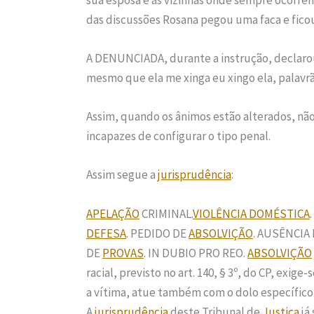
das discussões Rosana pegou uma faca e ficou
A DENUNCIADA, durante a instrução, declarou
mesmo que ela me xinga eu xingo ela, palavrã
Assim, quando os ânimos estão alterados, não
incapazes de configurar o tipo penal.
Assim segue a
jurisprudência
:
APELAÇÃO
CRIMINAL.
VIOLÊNCIA DOMÉSTICA
DEFESA
. PEDIDO DE
ABSOLVIÇÃO
. AUSÊNCIA
DE
PROVAS
. IN DUBIO PRO REO.
ABSOLVIÇÃO
racial, previsto no art. 140, § 3º, do CP, exige
a vítima, atue também com o dolo específico d
A
jurisprudência
deste Tribunal de
Justiça
já