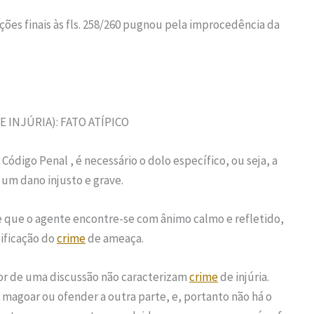
ções finais às fls. 258/260 pugnou pela improcedência da
 INJÚRIA): FATO ATÍPICO
 Código Penal , é necessário o dolo específico, ou seja, a
um dano injusto e grave.
-se que o agente encontre-se com ânimo calmo e refletido,
pificação do
crime
de ameaça.
or de uma discussão não caracterizam
crime
de injúria.
 magoar ou ofender a outra parte, e, portanto não há o