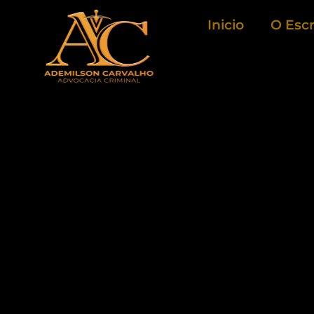
Ir
Inicio
O Escr
para
o
conteúdo