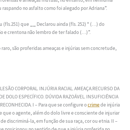
 raspando no asfalto como foi alegado por Adriana”.
 (fls.251) que
__
Declarou ainda (fls. 252) “ (…) do
o e crentona não lembro de ter falado (…)”.
 raro, são proferidas ameaças e injúrias sem concretude,
. LESÃO CORPORAL. INJÚRIA RACIAL. AMEAÇA.RECURSO DA
 DE DOLO ESPECÍFICO. DÚVIDA RAZOÁVEL. INSUFICIÊNCIA
RECONHECIDA. I – Para que se configure o
crime
de injúria
-se que o agente, além do dolo livre e consciente de injuriar
e discriminá-la, em função de sua raça, cor ou etnia. II –
 se posicionou no sentido de que a injúria proferida no