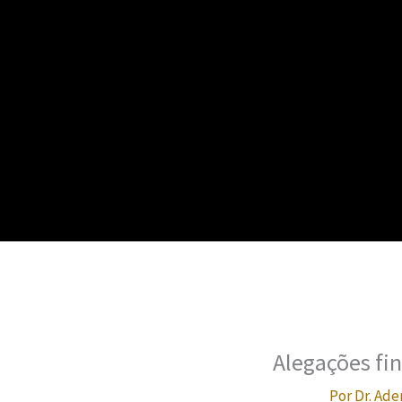
Alegações fin
Por
Dr. Ade