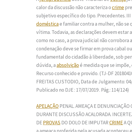
calor da discussão não caracteriza o
crime
pre
subjetivo específico do tipo. Precedentes. I
doméstica
e familiar contra a mulher, não se
vítima. Todavia, as declarações devem estar a
como no caso, a prova judicial não corrobora 
condenação deve se firmar em prova cabal ou i
fundamental do cidadão à liberdade, sob pen
dúvida, a
absolvição
é medida que se impõe, c
Recurso conhecido e provido. (TJ-DF 20180410
FREITAS CUSTODIO, Data de Julgamento: 04/
Publicado no DJE : 17/07/2019 . Pág.: 114/124)
APELAÇÃO
PENAL. AMEAÇA E DENUNCIAÇÃO 
DURANTE DISCUSSÃO ACALORADA. INCERTEZA
DE
PROVAS
DO DOLO DE IMPUTAR
CRIME
A QU
a ameaça proferida pela acusada aconteceu