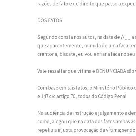
razões de fato e de direito que passo a expor.
DOS FATOS
Segundo consta nos autos, na data de
/
/__ a
que aparentemente, munida de uma faca teria
crentona, biscate, eu vou enfiar a faca no seu
Vale ressaltar que vítima e DENUNCIADA são v
Com base em tais fatos, o Ministério Público
e 147 c/c artigo 70, todos do Código Penal
Na audiência de instrução e julgamento a de
como, alegou que na data dos fatos ambas as 
repeliu a injusta provocação da vítima; send