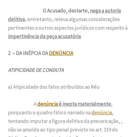
O Acusado, destarte,
nega a autoria
delitiva
, entretanto, releva algumas considerações
pertinentes a outros aspectos jurídicos com respeito à
impertinência da peça acusatória
.
2 – DA INÉPCIA DA
DENÚNCIA
ATIPICIDADE DE CONDUTA
a) Atipicidade dos fatos atribuídos ao Réu
A
denúncia
é inepta materialmente
,
porquanto o quadro fático narrado na
denúncia
,
tentando imputar a figura delitiva da prevaricação, ,
não se amolda ao tipo penal previsto no art. 319 do