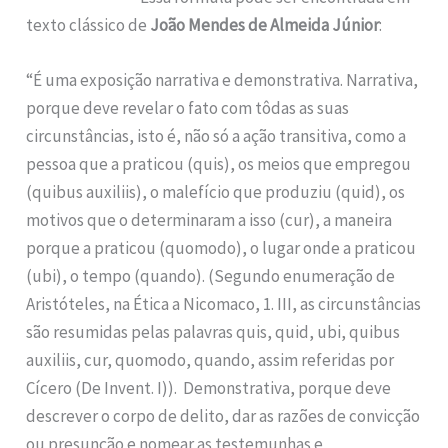
texto clássico de
João Mendes de Almeida Júnior
:
“É uma exposição narrativa e demonstrativa. Narrativa,
porque deve revelar o fato com tôdas as suas
circunstâncias, isto é, não só a ação transitiva, como a
pessoa que a praticou (quis), os meios que empregou
(quibus auxiliis), o malefício que produziu (quid), os
motivos que o determinaram a isso (cur), a maneira
porque a praticou (quomodo), o lugar onde a praticou
(ubi), o tempo (quando). (Segundo enumeração de
Aristóteles, na Ética a Nicomaco, 1. III, as circunstâncias
são resumidas pelas palavras quis, quid, ubi, quibus
auxiliis, cur, quomodo, quando, assim referidas por
Cícero (De Invent. I)). Demonstrativa, porque deve
descrever o corpo de delito, dar as razões de convicção
ou presunção e nomear as testemunhas e