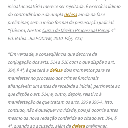
inicial acusatória merece ser rejeitada. É exercício lídimo
do contraditório e da ampla
defesa
ainda na fase
preliminar, sem o início formal da persecução judicial.
“(Távora, Nestor.
Curso de Direito Processual Penal
. 4ª
Ed. Bahia: JusPODIVM, 2010. Pág. 723)
“Em verdade, a conseqüência que decorre da
conjugação dos arts. 514 a 516 com o que dispõe o art.
394, § 4º, é que terá a
defesa
dois momentos para se
manifestar no processo dos crimes funcionais
afiançáveis: um
antes
de recebida a inicial, pertinente ao
que dispõe o art. 514; e, outro,
depois
, relativo à
manifestação de que tratam os arts. 396 e 396-A. Isto,
contudo, não é qualquer novidade, pois já ocorria antes
mesmo da nova redação conferida ao citado art. 394, §
4º, quando ao acusado, além da
defesa
preliminar,