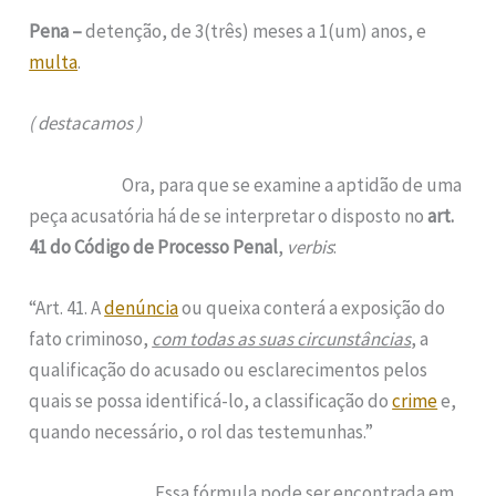
Pena –
detenção, de 3(três) meses a 1(um) anos, e
multa
.
( destacamos )
Ora, para que se examine a aptidão de uma
peça acusatória há de se interpretar o disposto no
art.
41 do Código de Processo Penal
,
verbis
:
“Art. 41. A
denúncia
ou queixa conterá a exposição do
fato criminoso,
com todas as suas circunstâncias
, a
qualificação do acusado ou esclarecimentos pelos
quais se possa identificá-lo, a classificação do
crime
e,
quando necessário, o rol das testemunhas.”
Essa fórmula pode ser encontrada em