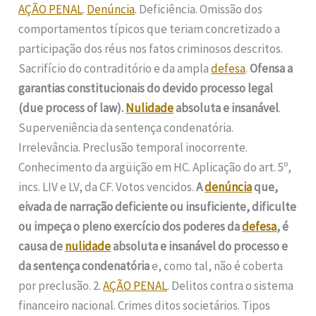
AÇÃO PENAL
.
Denúncia
. Deficiência. Omissão dos
comportamentos típicos que teriam concretizado a
participação dos réus nos fatos criminosos descritos.
Sacrifício do contraditório e da ampla
defesa
.
Ofensa a
garantias constitucionais do devido processo legal
(due process of law).
Nulidade
absoluta e insanável
.
Superveniência da sentença condenatória.
Irrelevância. Preclusão temporal inocorrente.
Conhecimento da argüição em HC. Aplicação do art. 5º,
incs. LIV e LV, da CF. Votos vencidos.
A
denúncia
que,
eivada de narração deficiente ou insuficiente, dificulte
ou impeça o pleno exercício dos poderes da
defesa
, é
causa de
nulidade
absoluta e insanável do processo e
da sentença condenatória
e, como tal, não é coberta
por preclusão. 2.
AÇÃO PENAL
. Delitos contra o sistema
financeiro nacional. Crimes ditos societários. Tipos