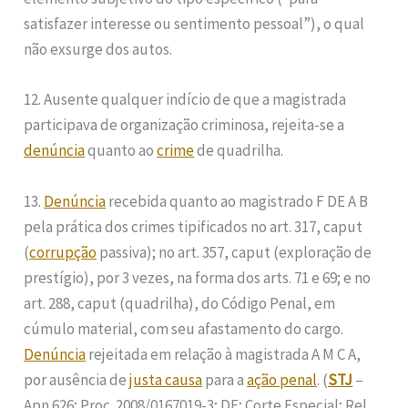
satisfazer interesse ou sentimento pessoal”), o qual
não exsurge dos autos.
12. Ausente qualquer indício de que a magistrada
participava de organização criminosa, rejeita-se a
denúncia
quanto ao
crime
de quadrilha.
13.
Denúncia
recebida quanto ao magistrado F DE A B
pela prática dos crimes tipificados no art. 317, caput
(
corrupção
passiva); no art. 357, caput (exploração de
prestígio), por 3 vezes, na forma dos arts. 71 e 69; e no
art. 288, caput (quadrilha), do Código Penal, em
cúmulo material, com seu afastamento do cargo.
Denúncia
rejeitada em relação à magistrada A M C A,
por ausência de
justa causa
para a
ação penal
. (
STJ
–
Apn 626; Proc. 2008/0167019-3; DF; Corte Especial; Rel.