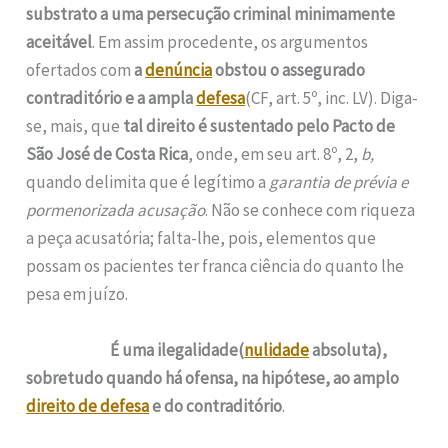
substrato a uma persecução criminal minimamente
aceitável
. Em assim procedente, os argumentos
ofertados com
a
denúncia
obstou o assegurado
contraditório e a ampla
defesa
(CF, art. 5º, inc. LV). Diga-
se, mais, que
tal direito é sustentado pelo Pacto de
São José de Costa Rica
, onde, em seu art. 8º, 2,
b,
quando delimita que é legítimo a
garantia de prévia e
pormenorizada acusação
. Não se conhece com riqueza
a peça acusatória; falta-lhe, pois, elementos que
possam os pacientes ter franca ciência do quanto lhe
pesa em juízo.
É uma ilegalidade(
nulidade
absoluta),
sobretudo quando há ofensa, na hipótese,
ao amplo
direito de defesa
e
do contraditório
.